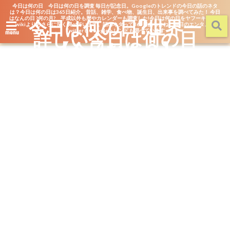
今日は何の日 今日は何の日を調査 毎日が記念日。Googleのトレンドの今日の話のネタ
は？今日は何の日は365日紹介。昔話、雑学、食べ物、誕生日、出来事を調べてみた！ 今日
はなんの日 ?何の月? 平成以外も暦やカレンダーも調査した!今日は何の日をヤフーキッズや
今日は何の日?世界一
wikiよりもさらに深く調べています。話のネタって365日あるよね。毎日のエンタメを
詳しい今日は何の日
TwitterもGoogleトレンドも調べています
menu
【今日なん？】