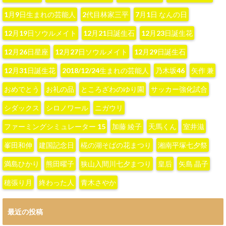
1月9日生まれの芸能人
2代目林家三平
7月1日 なんの日
12月19日ソウルメイト
12月21日誕生石
12月23日誕生花
12月26日星座
12月27日ソウルメイト
12月29日誕生石
12月31日誕生花
2018/12/24生まれの芸能人
‪乃木坂46‬
‪矢作 兼‬
おめでとう
お礼の品
ところざわのゆり園
サッカー強化試合
シダックス
シロノワール
ニガウリ
ファーミングシミュレーター 15
加藤 綾子‬
天馬くん
室井滋
峯田和伸
建国記念日
椛の湖そばの花まつり
湘南平塚七夕祭
満島ひかり
熊田曜子
狭山入間川七夕まつり
皇后
矢島 晶子
穂張り月
終わった人
青木さやか
最近の投稿