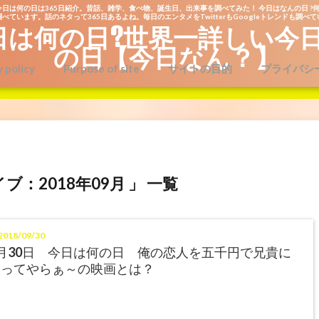
今日は何の日は365日紹介。昔話、雑学、食べ物、誕生日、出来事を調べてみた！ 今日はなんの日 ?何
べています。話のネタって365日あるよね。毎日のエンタメをTwitterもGoogleトレンドも調べ
日は何の日?世界一詳しい今
の日【今日なん？】
y policy
Purpose of site
サイトの目的
プライバシ
ブ：2018年09月 」 一覧
018/09/30
月30日 今日は何の日 俺の恋人を五千円で兄貴に
売ってやらぁ～の映画とは？