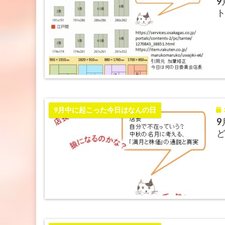
9
2
9月中に起こった今日はなんの日
9
ど