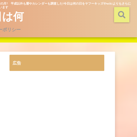
の月? 平成以外も暦やカレンダーも調査した!今日は何の日をヤフーキッズやwikiよりもさらに
ています
日は何
ーポリシー
広告