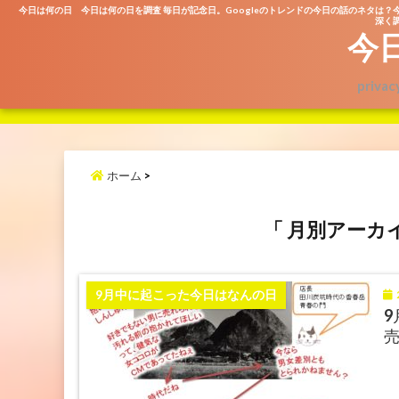
今日は何の日 今日は何の日を調査 毎日が記念日。Googleのトレンドの今日の話のネタは？
深く調
今
privac
ホーム
>
「 月別アーカイ
2
9月中に起こった今日はなんの日
9