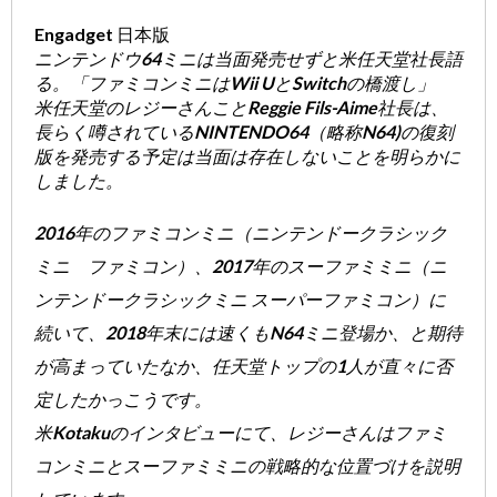
Engadget 日本版
ニンテンドウ64ミニは当面発売せずと米任天堂社長語
る。「ファミコンミニはWii UとSwitchの橋渡し」
米任天堂のレジーさんことReggie Fils-Aime社長は、
長らく噂されているNINTENDO64（略称N64)の復刻
版を発売する予定は当面は存在しないことを明らかに
しました。
2016年のファミコンミニ（ニンテンドークラシック
ミニ ファミコン）、2017年のスーファミミニ（ニ
ンテンドークラシックミニ スーパーファミコン）に
続いて、2018年末には速くもN64ミニ登場か、と期待
が高まっていたなか、任天堂トップの1人が直々に否
定したかっこうです。
米Kotakuのインタビューにて、レジーさんはファミ
コンミニとスーファミミニの戦略的な位置づけを説明