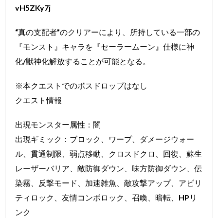
vH5ZKy7j
“真の支配者”のクリアーにより、所持している一部の
『モンスト』キャラを『セーラームーン』仕様に神
化/獣神化解放することが可能となる。
※本クエストでのボスドロップはなし
クエスト情報
出現モンスター属性：闇
出現ギミック：ブロック、ワープ、ダメージウォー
ル、貫通制限、弱点移動、クロスドクロ、回復、蘇生
レーザーバリア、敵防御ダウン、味方防御ダウン、伝
染霧、反撃モード、加速雑魚、敵攻撃アップ、アビリ
ティロック、友情コンボロック、召喚、暗転、HPリ
ンク