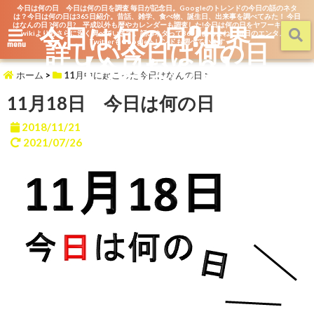
今日は何の日 今日は何の日を調査 毎日が記念日。Googleのトレンドの今日の話のネタ
は？今日は何の日は365日紹介。昔話、雑学、食べ物、誕生日、出来事を調べてみた！ 今日
はなんの日 ?何の月? 平成以外も暦やカレンダーも調査した!今日は何の日をヤフーキッズや
今日は何の日?世界一
wikiよりもさらに深く調べています。話のネタって365日あるよね。毎日のエンタメを
詳しい今日は何の日
TwitterもGoogleトレンドも調べています
menu
【今日なん？】
ホーム
>
11月中に起こった今日はなんの日
>
11月18日 今日は何の日
2018/11/21
2021/07/26