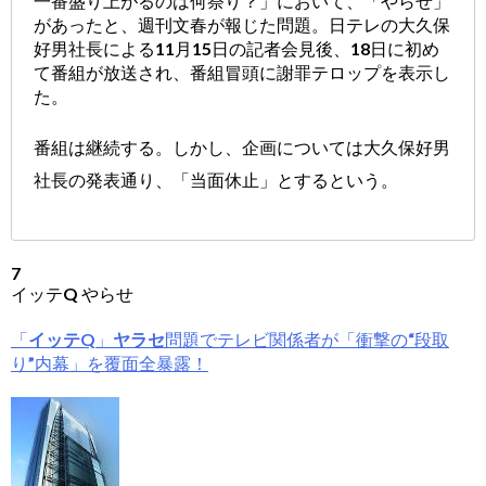
⼀番盛り上がるのは何祭り？」において、「やらせ」
があったと、週刊文春が報じた問題。日テレの大久保
好男社長による11月15日の記者会見後、18日に初め
て番組が放送され、番組冒頭に謝罪テロップを表示し
た。
番組は継続する。しかし、企画については大久保好男
社長の発表通り、「当面休止」とするという。
7
イッテQ やらせ
「
イッテQ
」
ヤラセ
問題でテレビ関係者が「衝撃の“段取
り”内幕」を覆面全暴露！