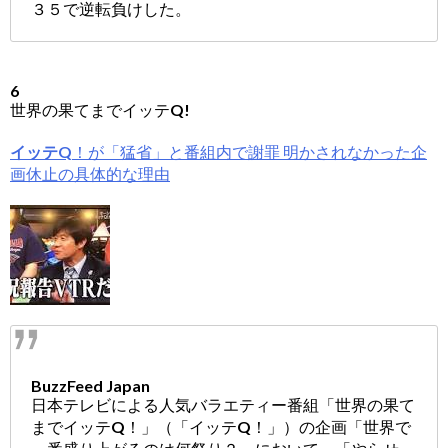
３５で逆転負けした。
6
世界の果てまでイッテQ!
イッテQ
！が「猛省」と番組内で謝罪 明かされなかった企
画休止の具体的な理由
BuzzFeed Japan
日本テレビによる人気バラエティー番組「世界の果て
までイッテQ！」（「イッテQ！」）の企画「世界で