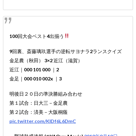
100回大会ベスト4出揃う
9回裏、斎藤璃玖選手の逆転サヨナラ2ランスクイズ
金足農（秋田） 3×2 近江（滋賀）
近江｜000 101 000 ｜2
金足｜000 010 002x ｜3
明後日２０日の準決勝組み合わせ
第１試合：日大三－金足農
第２試合：済美－大阪桐蔭
pic.twitter.com/KIDf6L6DmC