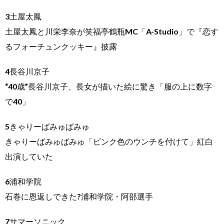
3土屋太鳳
土屋太鳳と川栄李奈が笑福亭鶴瓶MC「A-Studio」で『恋す
るフォーチュンクッキー』披露
4長谷川京子
“40歳”長谷川京子、長女が描いた絵に驚き「服の上に数字
で40」
5きゃりーぱみゅぱみゅ
きゃりーぱみゅぱみゅ「ピンク色のウンチを付けて」紅白
出演していた
6浦和学院
石巻に恩返しできた?浦和学院・阿部選手
7サマーソニック