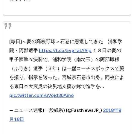
[毎日]＜夏の高校野球＞石巻に恩返しできた 浦和学
院・阿部選手
https://t.co/5vgTaLY9ip
１８日の夏の
甲子園準々決勝で、浦和学院（南埼玉）の阿部鳳稀
（ふうき）選手（３年）は一塁コーチスボックスで腕
を振り、指示を送った。宮城県石巻市出身。同校によ
る東日本大震災の被災地支援が縁で進学を…
pic.twitter.com/uVojd30Am6
— ニュース速報(一般紙系) (@FastNewsJP_)
2018年8
月18日