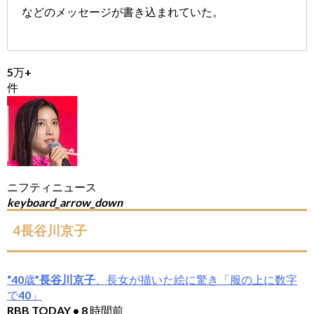
などのメッセージが書き込まれていた。
5万+
件
ニフティニュース
keyboard_arrow_down
4長谷川京子
“40歳”
長谷川京子
、長女が描いた絵に驚き「服の上に数字
で40」
RBB TODAY • 8 時間前