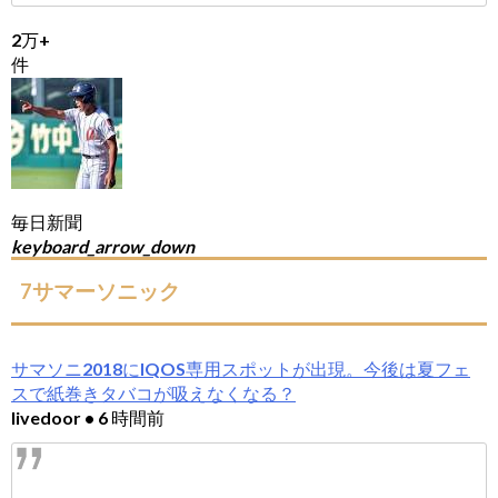
2万+
件
毎日新聞
keyboard_arrow_down
7サマーソニック
サマソニ2018にIQOS専用スポットが出現。今後は夏フェ
スで紙巻きタバコが吸えなくなる？
livedoor • 6 時間前