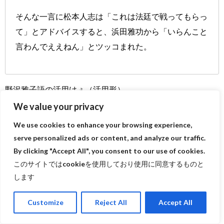
そんな一言に松本人志は「これは法廷で戦ってもらっ
て」とアドバイスすると、浜田雅功から「いらんこと
言わんでええねん」とツッコまれた。
野沢雅子語の活用けぇ（活用形）
おらも普段づけぇ（使い）で真似してぇなと思って、デス
We value your privacy
クワーク中に隙を盗んで、規則せぇ探してたら、一つだ
We use cookies to enhance your browsing experience,
け、
ルール
を見つけた。
serve personalized ads or content, and analyze our traffic.
By clicking "Accept All", you consent to our use of cookies.
もともとがべらんめぇ口調だから、日本語に詳しい人は普
このサイトではcookieを使用しており使用に同意するものと
通に知ってるかも知れねぇけんど、野沢けぇのルールをせ
します
つめぇすっぞ。
Customize
Reject All
Accept All
（ちなみに、この規則せぇがわかったら、めぇにち（毎