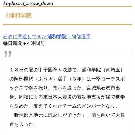
keyboard_arrow_down
6浦和学院
石巻に恩返しできた
浦和学院
・阿部選手
毎日新聞 • 4 時間前
１８日の夏の甲子園準々決勝で、浦和学院（南埼玉）
の阿部鳳稀（ふうき）選手（３年）は一塁コーチスボ
ックスで腕を振り、指示を送った。宮城県石巻市出
身。同校による東日本大震災の被災地支援が縁で進学
を決めた。支えてくれたチームのメンバーとなり、
「野球部と地元に恩返しができた」。前を向いて大舞
台を去った。