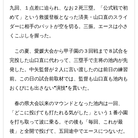
九回、１点差に迫られ、なお２死三塁。「公式戦で初
めて」という救援登板となった済美・山口直のスライ
ダーに相手のバットが空を切る。三振。エースは小さ
くこぶしを握った。
この夏、愛媛大会から甲子園の３回戦まで８試合を
完投した山口直に代わって、三塁手で主将の池内が先
発した。中矢監督が２人に言い渡したのは前日の練習
前。この日の試合前取材では、監督も山口直も池内も
おくびにも出さない“演技”を貫いた。
春の県大会以来のマウンドとなった池内は一回、
「どこに投げても打たれる気がした」という１番小園
を打ち取って波に乗る。その後も「毎回、これが最
後」と全開で投げて、五回途中でエースにつないだ。