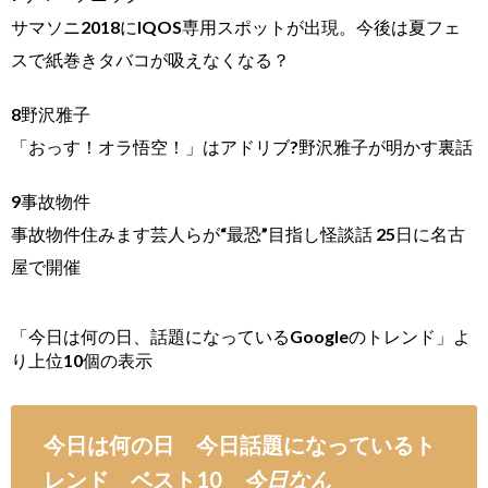
サマソニ2018にIQOS専用スポットが出現。今後は夏フェ
スで紙巻きタバコが吸えなくなる？
8野沢雅子
「おっす！オラ悟空！」はアドリブ?野沢雅子が明かす裏話
9事故物件
事故物件住みます芸人らが“最恐”目指し怪談話 25日に名古
屋で開催
「今日は何の日、話題になっているGoogleのトレンド」よ
り上位10個の表示
今日は何の日 今日話題になっているト
レンド ベスト10
今日なん