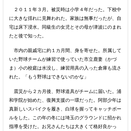
２０１１年３月。被災時は小学４年だった。下校中
に大きな揺れに見舞われた。家族は無事だったが、自
宅は床下浸水。同級生の女児とその母が津波にのまれ
たと後で知った。
市内の親戚宅に約１カ月間、身を寄せた。所属して
いた野球チームが練習で使っていた市立鹿妻（かづ
ま）小の校庭は水没し、練習用具の入った倉庫も流さ
れた。「もう野球はできないのかな」
震災から２カ月後、野球道具がチームに届いた。浦
和学院が始めた、復興支援の一環だった。阿部少年は
真新しいスパイクを履き、白球を握ってキャッチボー
ルをした。この年の冬には埼玉のグラウンドに招かれ
指導を受けた。お兄さんたちは大きくて格好良かっ