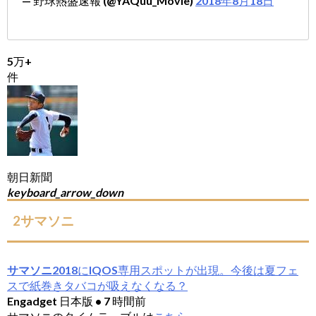
— 野球熱盛速報 (@YAQuu_Movie)
2018年8月18日
5万+
件
朝日新聞
keyboard_arrow_down
2サマソニ
サマソニ
2018にIQOS専用スポットが出現。今後は夏フェ
スで紙巻きタバコが吸えなくなる？
Engadget 日本版 • 7 時間前