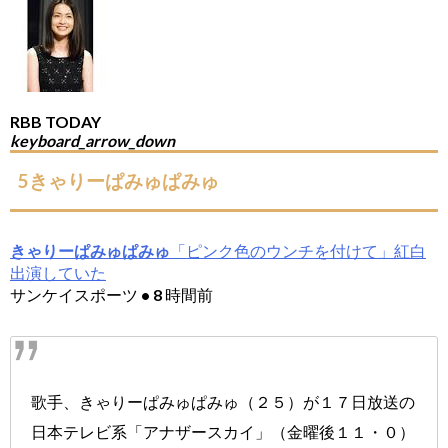
RBB TODAY
keyboard_arrow_down
5きゃりーぱみゅぱみゅ
きゃりーぱみゅぱみゅ
「ピンク色のウンチを付けて」紅白
出演していた
サンケイスポーツ • 8 時間前
歌手、きゃりーぱみゅぱみゅ（２５）が１７日放送の
日本テレビ系「アナザースカイ」（金曜後１１・０）