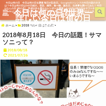
今日は何の日 今日は何の日を調査 毎日が記念日。Googleのトレンドの今日の話のネタ
は？今日は何の日は365日紹介。昔話、雑学、食べ物、誕生日、出来事を調べてみた！ 今日
はなんの日 ?何の月? 平成以外も暦やカレンダーも調査した!今日は何の日をヤフーキッズや
今日は何の日?世界一
wikiよりもさらに深く調べています。話のネタって365日あるよね。毎日のエンタメを
詳しい今日は何の日
TwitterもGoogleトレンドも調べています
menu
【今日なん？】
ホーム
>
2018年の今日は何の日
>
2018年8月18日 今日の話題！サマ
ソニって？
2018/08/18
2021/07/26