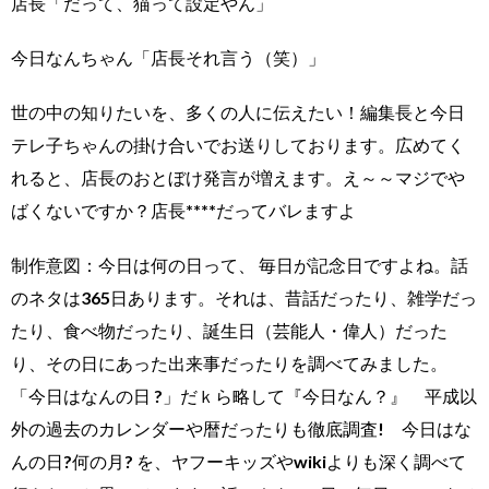
店長「だって、猫って設定やん」
今日なんちゃん「店長それ言う（笑）」
世の中の知りたいを、多くの人に伝えたい！編集長と今日
テレ子ちゃんの掛け合いでお送りしております。広めてく
れると、店長のおとぼけ発言が増えます。え～～マジでや
ばくないですか？店長****だってバレますよ
制作意図：今日は何の日って、 毎日が記念日ですよね。話
のネタは365日あります。それは、昔話だったり、雑学だっ
たり、食べ物だったり、誕生日（芸能人・偉人）だった
り、その日にあった出来事だったりを調べてみました。
「今日はなんの日 ?」だｋら略して『今日なん？』 平成以
外の過去のカレンダーや暦だったりも徹底調査! 今日はな
んの日?何の月? を、ヤフーキッズやwikiよりも深く調べて