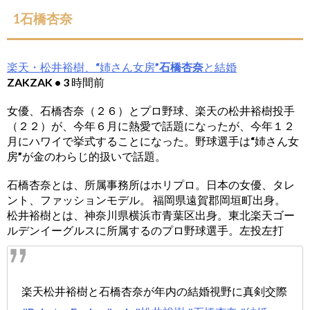
1石橋杏奈
楽天・松井裕樹、“姉さん女房”
石橋杏奈
と結婚
ZAKZAK • 3 時間前
女優、石橋杏奈（２６）とプロ野球、楽天の松井裕樹投手
（２２）が、今年６月に熱愛で話題になったが、今年１２
月にハワイで挙式することになった。野球選手は“姉さん女
房”が金のわらじ的扱いで話題。
石橋杏奈とは、所属事務所はホリプロ。日本の女優、タレ
ント、ファッションモデル。 福岡県遠賀郡岡垣町出身。
松井裕樹とは、神奈川県横浜市青葉区出身。東北楽天ゴー
ルデンイーグルスに所属するのプロ野球選手。左投左打
楽天松井裕樹と石橋杏奈が年内の結婚視野に真剣交際