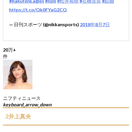
#RakutenEagles
#npb
#松井裕樹
#石橋杏奈
#結婚
https://t.co/Qk0FYaG2CQ
— 日刊スポーツ (@nikkansports)
2018年8月7日
20万+
件
ニフティニュース
keyboard_arrow_down
2井上真央