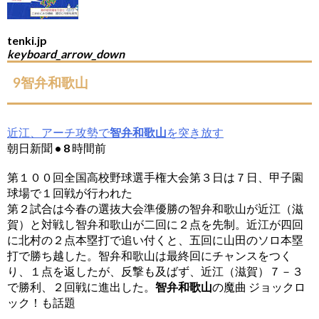
tenki.jp
keyboard_arrow_down
9智弁和歌山
近江、アーチ攻勢で
智弁和歌山
を突き放す
朝日新聞 • 8 時間前
第１００回全国高校野球選手権大会第３日は７日、甲子園
球場で１回戦が行われた
第２試合は今春の選抜大会準優勝の智弁和歌山が近江（滋
賀）と対戦し智弁和歌山が二回に２点を先制。近江が四回
に北村の２点本塁打で追い付くと、五回に山田のソロ本塁
打で勝ち越した。智弁和歌山は最終回にチャンスをつく
り、１点を返したが、反撃も及ばず、近江（滋賀）７－３
で勝利、２回戦に進出した。
智弁和歌山
の魔曲 ジョックロ
ック！も話題