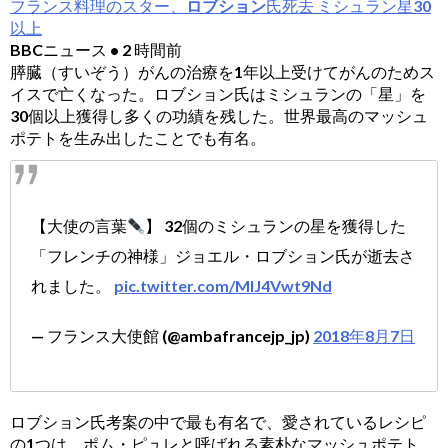
フランス料理のスター、
ロブション
氏死去 ミシュラン星30
以上
BBCニュース • 2 時間前
膵臓（すいぞう）がんの治療を1年以上受けてがんのためス
イスで亡くなった。ロブション氏はミシュランの「星」を
30個以上獲得し多くの功績を残した。世界最高のマッシュ
ポテトを生み出したことでも有名。
【大使の言葉
】 32個のミシュランの星を獲得した
「フレンチの神様」ジョエル・ロブション氏が逝去さ
れました。
pic.twitter.com/MlJ4Vwt9Nd
— フランス大使館 (@ambafrancejp_jp)
2018年8月7日
ロブション氏考案の中で最も有名で、愛されているレシピ
の1つは、ポム・ピュレと呼ばれる素朴なマッシュポテト