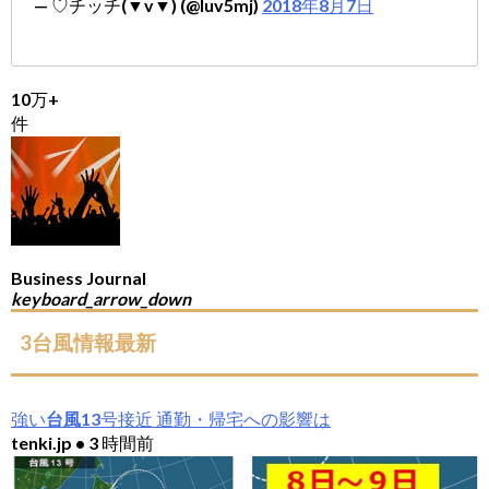
— ♡︎チッチ(▼v▼) (@luv5mj)
2018年8月7日
10万+
件
Business Journal
keyboard_arrow_down
3台風情報最新
強い
台風
13号接近 通勤・帰宅への影響は
tenki.jp • 3 時間前