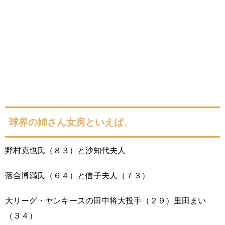
球界の姉さん女房といえば、
野村克也氏（８３）と沙知代夫人
落合博満氏（６４）と信子夫人（７３）
大リーグ・ヤンキースの田中将大投手（２９）里田まい
（３４）