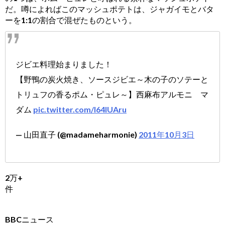
だ。噂によればこのマッシュポテトは、ジャガイモとバタ
ーを1:1の割合で混ぜたものという。
ジビエ料理始まりました！
【野鴨の炭火焼き、ソースジビエ～木の子のソテーと
トリュフの香るポム・ピュレ～】西麻布アルモニ マ
ダム
pic.twitter.com/l64IUAru
— 山田直子 (@madameharmonie)
2011年10月3日
2万+
件
BBCニュース