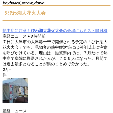
keyboard_arrow_down
5びわ湖大花火大会
熱中症に注意！
びわ湖大花火大会
の会場にもミスト噴射機
産経ニュース • 9 時間前
７日に大津市の大津港一帯で開催される予定の「びわ湖大
花火大会」でも、見物客の熱中症対策には例年以上に注意
を呼びかけている。理由は、滋賀県内では、７月だけで熱
中症で病院に搬送された人が、７０６人になった。月間で
は過去最多となることが県のまとめで分かった。
2万+
件
産経ニュース