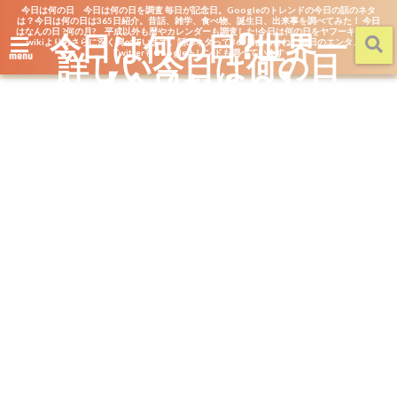
今日は何の日 今日は何の日を調査 毎日が記念日。Googleのトレンドの今日の話のネタ
は？今日は何の日は365日紹介。昔話、雑学、食べ物、誕生日、出来事を調べてみた！ 今日
はなんの日 ?何の月? 平成以外も暦やカレンダーも調査した!今日は何の日をヤフーキッズや
今日は何の日?世界一
wikiよりもさらに深く調べています。話のネタって365日あるよね。毎日のエンタメを
詳しい今日は何の日
TwitterもGoogleトレンドも調べています
menu
【今日なん？】