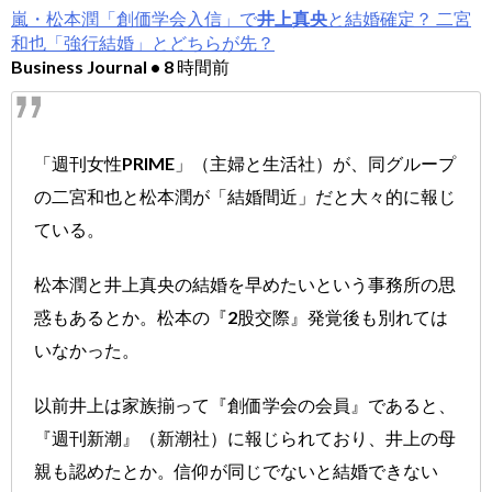
嵐・松本潤「創価学会入信」で
井上真央
と結婚確定？ 二宮
和也「強行結婚」とどちらが先？
Business Journal • 8 時間前
「週刊女性PRIME」（主婦と生活社）が、同グループ
の二宮和也と松本潤が「結婚間近」だと大々的に報じ
ている。
松本潤と井上真央の結婚を早めたいという事務所の思
惑もあるとか。松本の『2股交際』発覚後も別れては
いなかった。
以前井上は家族揃って『創価学会の会員』であると、
『週刊新潮』（新潮社）に報じられており、井上の母
親も認めたとか。信仰が同じでないと結婚できない