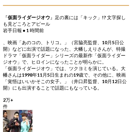
『
仮面ライダージオウ
』足の裏には「キック」!? 文字探し
も見どころとアピール
岩手日報 • 1 時間前
、映画「あのコの、トリコ。」（宮脇亮監督、10月5日公
開）などに出演で話題になった、大幡しえりさんが、特撮
ドラマ「仮面ライダー」シリーズの最新作「仮面ライダー
ジオウ」で、ヒロインになったことが明らかに。
「仮面ライダージオウ」では、ツクヨミを演じている。大
幡さんは1998年11月5日生まれの19歳で、その他に、映画
「覚悟はいいかそこの女子。」（井口昇監督、10月12日公
開）にも出演することで話題にもなっている。
2万+
件