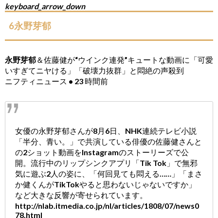
keyboard_arrow_down
6永野芽郁
永野芽郁
＆佐藤健が“ウインク連発”キュートな動画に「可愛
いすぎてニヤける」「破壊力抜群」と悶絶の声殺到
ニフティニュース • 23 時間前
女優の永野芽郁さんが8月6日、NHK連続テレビ小説
「半分、青い。」で共演している俳優の佐藤健さんと
の2ショット動画をInstagramのストーリーズで公
開。流行中のリップシンクアプリ「Tik Tok」で無邪
気に遊ぶ2人の姿に、「何回見ても悶える……」「まさ
か健くんがTikTokやると思わないじゃないですか」
など大きな反響が寄せられています。
http://nlab.itmedia.co.jp/nl/articles/1808/07/news0
78.html