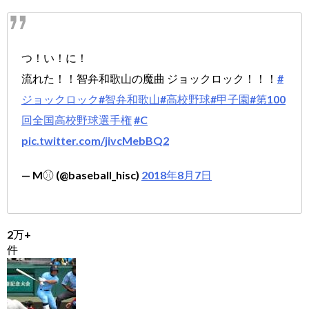
つ！い！に！
流れた！！智弁和歌山の魔曲 ジョックロック！！！
#
ジョックロック
#智弁和歌山
#高校野球
#甲子園
#第100
回全国高校野球選手権
#C
pic.twitter.com/jivcMebBQ2
— M⚾︎ (@baseball_hisc)
2018年8月7日
2万+
件