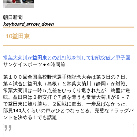
朝日新聞
keyboard_arrow_down
10益田東
常葉大菊川が
益田東
との乱打戦を制して初戦突破／甲子園
サンケイスポーツ • 4 時間前
第１００回全国高校野球選手権記念大会は第３日の７日、
第４試合は益田東（島根）と常葉大菊川（静岡）が対戦、
常葉大菊川は一時５点差をひっくり返されたが、終盤に逆
転。益田東は２桁安打で７点を奪うも常葉大菊川が８－７
で益田東に競り勝ち、２回戦に進出。一歩及ばなかった。
部員140人くらいの声がひとつなっとる。完璧なドラッグバ
ントを決める！でも話題