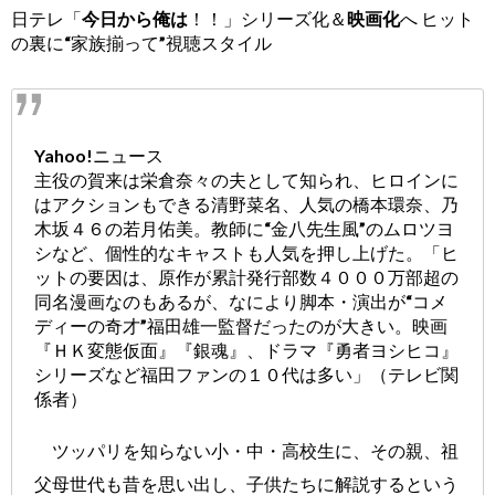
日テレ「
今日から俺は
！！」シリーズ化＆
映画化
へ ヒット
の裏に“家族揃って”視聴スタイル
Yahoo!ニュース
主役の賀来は栄倉奈々の夫として知られ、ヒロインに
はアクションもできる
清野菜名
、人気の橋本環奈、乃
木坂４６の若月佑美。教師に“金八先生風”の
ムロツヨ
シ
など、個性的なキャストも人気を押し上げた。「ヒ
ットの要因は、原作が累計発行部数４０００万部超の
同名漫画なのもあるが、なにより脚本・演出が“コメ
ディーの奇才”福田雄一監督だったのが大きい。映画
『ＨＫ変態仮面』『銀魂』、ドラマ『勇者ヨシヒコ』
シリーズなど福田ファンの１０代は多い」（テレビ関
係者）
ツッパリを知らない小・中・高校生に、その親、祖
父母世代も昔を思い出し、子供たちに解説するという