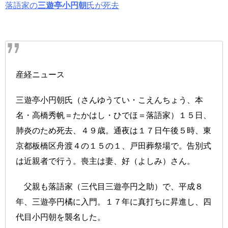
落語家の
三遊亭小円朝
氏が死去
産経ニュース
三遊亭小円朝氏（さんゆうてい・こえんちょう、本
名・高橋秀帆＝たかはし・ひでほ＝落語家）１５日、
肺炎のため死去、４９歳。通夜は１７日午後５時、東
京都板橋区舟渡４の１５の１、戸田葬祭場で。告別式
は近親者で行う。喪主は妻、好（よしみ）さん。
父親も落語家（三代目三遊亭円之助）で、平成８
年、三遊亭円橘に入門。１７年に真打ちに昇進し、四
代目小円朝を襲名した。