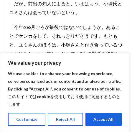
だが、前出の知人によると、いまはもう、小塚氏と
ユミさんは会っていないという。
「今年の6月ごろが最後ではないでしょうか。あるこ
とでケンカをして、それっきりだそうです。もとも
と、ユミさんのほうは、小塚さんと付き合っているつ
もりはなかった（笑）。それでも2人の関係を後悔し
ていたようでした。小塚さんのほうは、懲りてないで
We value your privacy
しょうね」
We use cookies to enhance your browsing experience,
serve personalized ads or content, and analyze our traffic.
小塚氏に連絡し、この件についてメールで回答を求
By clicking "Accept All", you consent to our use of cookies.
このサイトではcookieを使用しており使用に同意するものと
めたが、返信はなかった。12月15日、東京・二子玉
します
川で行われたスケートイベントに出演を終えた小塚氏
に声をかけたが、記者の呼びかけには一切応じず立ち
Customize
Reject All
Accept All
去った。