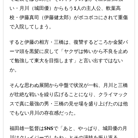
い・月川（城田優）からもう1人の主人公、軟葉高
校・伊藤真司（伊藤健太郎）がボコボコにされて重傷
で入院してしまう。
すると伊藤の相方・三橋は、復讐するどころか金髪パ
ーマ頭を黒髪に戻して「ヤクザは怖いから不良を止め
て勉強して東大を目指します」と言い出すではない
か。
そんな思わぬ展開から中盤で状況が一転、月川と三橋
が壮絶な戦いを繰り広げることになり、クライマック
スで真に最強の男・三橋の見せ場を盛り上げたのは他
でもない月川の存在感だった。
福田雄一監督はSNSで「あと、やっぱり、城田優の月
川はクレイジーでしたね」とその演技を振り返る。