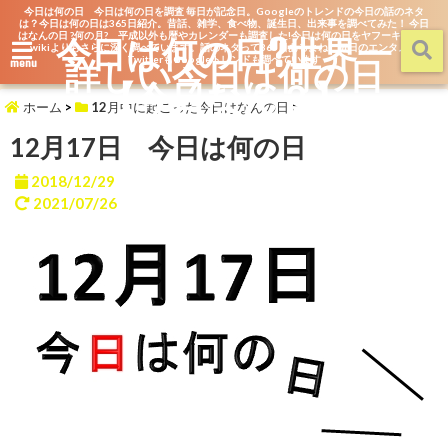
今日は何の日 今日は何の日を調査 毎日が記念日。Googleのトレンドの今日の話のネタ
は？今日は何の日は365日紹介。昔話、雑学、食べ物、誕生日、出来事を調べてみた！ 今日
はなんの日 ?何の月? 平成以外も暦やカレンダーも調査した!今日は何の日をヤフーキッズや
今日は何の日?世界一
wikiよりもさらに深く調べています。話のネタって365日あるよね。毎日のエンタメを
詳しい今日は何の日
TwitterもGoogleトレンドも調べています
menu
【今日なん？】
ホーム
>
12月中に起こった今日はなんの日
>
12月17日 今日は何の日
2018/12/29
2021/07/26