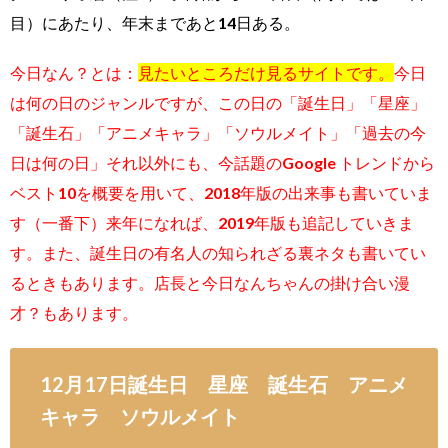
目）にあたり、年末まであと14日ある。
今日なん？とは：
見たいところだけ見るサイトです。
今日
は何の日のジャンルですが、この日の「
誕生日」「星座」
「誕生石」「アニメキャラ」「ソウルメイト」「過去の今
日は何の日」それ以外にも
、今話題のGoogle トレンドから
ベスト10を概要を用いて、2018年版の出来事も書いていま
す（一番下）来年になれば、2019年版も追記していきま
す。また、誕生日の有名人の知られざる裏ネタも書いてい
るときもあります。店長と今日なんちゃんの掛け合い漫
才？もあります。
12月17日誕生日 星座 誕生石 アニメ
キャラ ソウルメイト