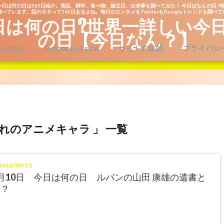
今日は何の日は365日紹介。昔話、雑学、食べ物、誕生日、出来事を調べてみた！ 今日はなんの日 ?何
べています。話のネタって365日あるよね。毎日のエンタメをTwitterもGoogleトレンドも調べ
日は何の日?世界一詳しい今
の日【今日なん？】
y policy
Purpose of site
サイトの目的
プライバシ
まれのアニメキャラ 」 一覧
018/09/10
月10日 今日は何の日 ルパンの山田 康雄の遺書と
は？