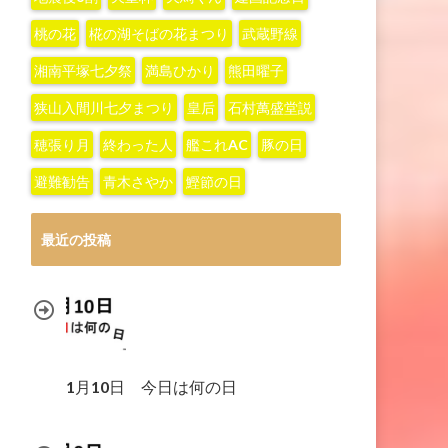
桃の花
椛の湖そばの花まつり
武蔵野線
湘南平塚七夕祭
満島ひかり
熊田曜子
狭山入間川七夕まつり
皇后
石村萬盛堂説
穂張り月
終わった人
艦これAC
豚の日
避難勧告
青木さやか
鰹節の日
最近の投稿
1月10日 今日は何の日