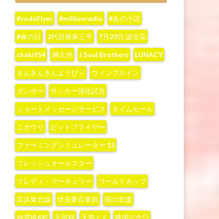
#codeFlyer
#millionradio
#あの小説
#傘の日
2代目林家三平
7月23日 誕生花
chaki954
JR九州
J Soul Brothers
LUNACY
きんきんきんようび～
ウィンブルドン
ガンホー
サッカー強化試合
ショートメッセージサービス
タイムセール
ニガウリ
ビットフライヤー
ファーミングシミュレーター 15
フレッシュオールスター
フレディ・マーキュリー
ワールドカップ
京浜東北線
伏見夢百衆前
国の支援
地震後6割
天皇杯
天馬くん
建国記念日