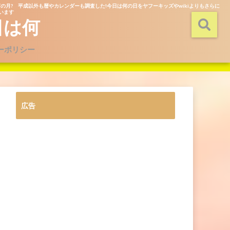
の月? 平成以外も暦やカレンダーも調査した!今日は何の日をヤフーキッズやwikiよりもさらに
ています
日は何
ーポリシー
広告