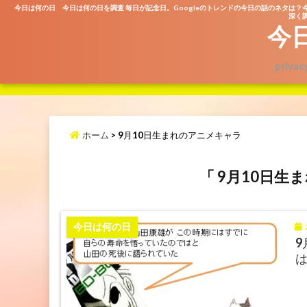
今日は何の日 今日は何の日を調査 毎日が記念日。Googleのトレンドの今日の話のネタは？
深く調
今
privac
ホーム
>
9月10日生まれのアニメキャラ
「 9月10日生
2
今日は何の日
9