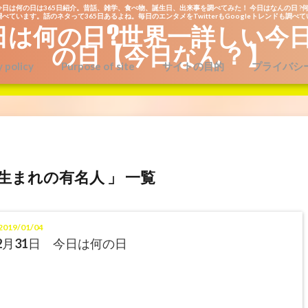
今日は何の日は365日紹介。昔話、雑学、食べ物、誕生日、出来事を調べてみた！ 今日はなんの日 ?何
べています。話のネタって365日あるよね。毎日のエンタメをTwitterもGoogleトレンドも調べ
日は何の日?世界一詳しい今
の日【今日なん？】
y policy
Purpose of site
サイトの目的
プライバシ
日生まれの有名人 」 一覧
019/01/04
2月31日 今日は何の日