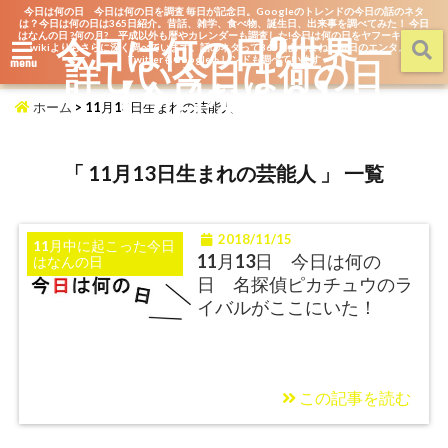
今日は何の日 今日は何の日を調査 毎日が記念日。Googleのトレンドの今日の話のネタ
は？今日は何の日は365日紹介。昔話、雑学、食べ物、誕生日、出来事を調べてみた！ 今日
はなんの日 ?何の月? 平成以外も暦やカレンダーも調査した!今日は何の日をヤフーキッズや
今日は何の日?世界一
wikiよりもさらに深く調べています。話のネタって365日あるよね。毎日のエンタメを
詳しい今日は何の日
TwitterもGoogleトレンドも調べています
menu
【今日なん？】
ホーム
>
11月13日生まれの芸能人
「 11月13日生まれの芸能人 」 一覧
2018/11/15
11月中に起こった今日
11月13日 今日は何の
はなんの日
日 名探偵ピカチュウのラ
イバルがここにいた！
この記事を読む