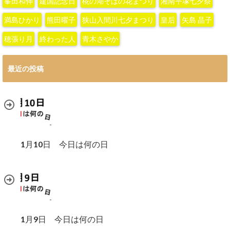
峯田和伸
建国記念日
椛の湖そばの花まつり
湘南平塚七夕祭
満島ひかり
熊田曜子
狭山入間川七夕まつり
皇后
矢島 晶子
穂張り月
終わった人
青木さやか
最近の投稿
1月10日 今日は何の日
1月9日 今日は何の日