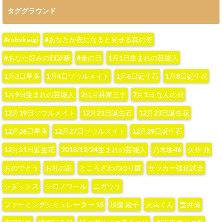
タググラウンド
#rubykaigi
#あなたが夜になると見せる真の姿
#あなた好みの顔診断
#傘の日
1月1日生まれの芸能人
1月3日星座
1月4日ソウルメイト
1月6日誕生石
1月8日誕生花
1月9日生まれの芸能人
2代目林家三平
7月1日 なんの日
12月19日ソウルメイト
12月21日誕生石
12月23日誕生花
12月26日星座
12月27日ソウルメイト
12月29日誕生石
12月31日誕生花
2018/12/24生まれの芸能人
‪乃木坂46‬
‪矢作 兼‬
おめでとう
お礼の品
ところざわのゆり園
サッカー強化試合
シダックス
シロノワール
ニガウリ
ファーミングシミュレーター 15
加藤 綾子‬
天馬くん
室井滋