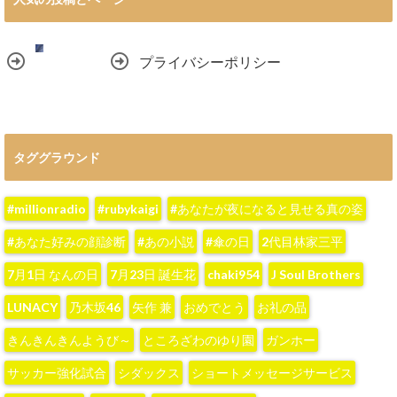
プライバシーポリシー
タググラウンド
#millionradio
#rubykaigi
#あなたが夜になると見せる真の姿
#あなた好みの顔診断
#あの小説
#傘の日
2代目林家三平
7月1日 なんの日
7月23日 誕生花
chaki954
J Soul Brothers
LUNACY
‪乃木坂46‬
‪矢作 兼‬
おめでとう
お礼の品
きんきんきんようび～
ところざわのゆり園
ガンホー
サッカー強化試合
シダックス
ショートメッセージサービス