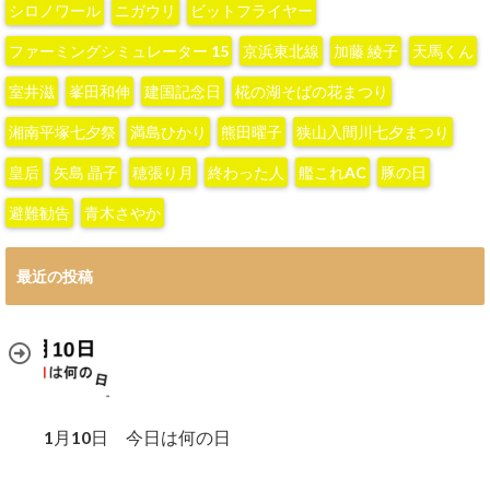
シロノワール
ニガウリ
ビットフライヤー
ファーミングシミュレーター 15
京浜東北線
加藤 綾子‬
天馬くん
室井滋
峯田和伸
建国記念日
椛の湖そばの花まつり
湘南平塚七夕祭
満島ひかり
熊田曜子
狭山入間川七夕まつり
皇后
矢島 晶子
穂張り月
終わった人
艦これAC
豚の日
避難勧告
青木さやか
最近の投稿
1月10日 今日は何の日