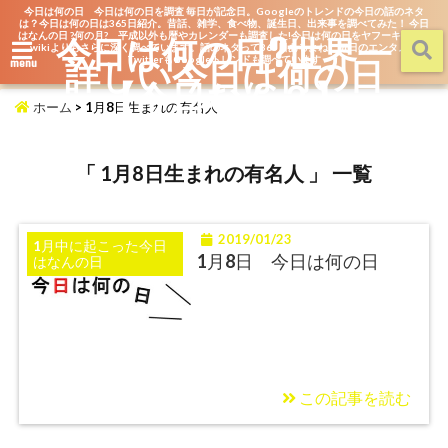
今日は何の日 今日は何の日を調査 毎日が記念日。Googleのトレンドの今日の話のネタ
は？今日は何の日は365日紹介。昔話、雑学、食べ物、誕生日、出来事を調べてみた！ 今日
はなんの日 ?何の月? 平成以外も暦やカレンダーも調査した!今日は何の日をヤフーキッズや
今日は何の日?世界一
wikiよりもさらに深く調べています。話のネタって365日あるよね。毎日のエンタメを
詳しい今日は何の日
TwitterもGoogleトレンドも調べています
menu
【今日なん？】
ホーム
>
1月8日生まれの有名人
「 1月8日生まれの有名人 」 一覧
2019/01/23
1月中に起こった今日
1月8日 今日は何の日
はなんの日
この記事を読む