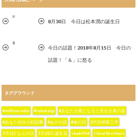
8月30日 今日は松本潤の誕生日
今日の話題！2018年8月15日 今日の
話題！「＆」に怒る
タググラウンド
#millionradio
#rubykaigi
#あなたが夜になると見せる真の姿
#あなた好みの顔診断
#あの小説
#傘の日
2代目林家三平
7月1日 なんの日
7月23日 誕生花
chaki954
J Soul Brothers