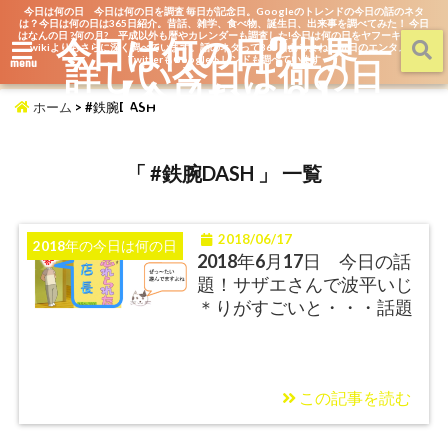
今日は何の日 今日は何の日を調査 毎日が記念日。Googleのトレンドの今日の話のネタ
は？今日は何の日は365日紹介。昔話、雑学、食べ物、誕生日、出来事を調べてみた！ 今日
はなんの日 ?何の月? 平成以外も暦やカレンダーも調査した!今日は何の日をヤフーキッズや
今日は何の日?世界一
wikiよりもさらに深く調べています。話のネタって365日あるよね。毎日のエンタメを
詳しい今日は何の日
TwitterもGoogleトレンドも調べています
menu
【今日なん？】
ホーム
>
#鉄腕DASH
「 #鉄腕DASH 」 一覧
2018/06/17
2018年の今日は何の日
2018年6月17日 今日の話
題！サザエさんで波平いじ
＊りがすごいと・・・話題
この記事を読む