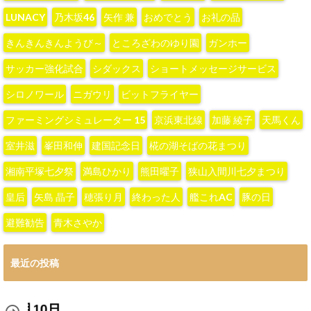
LUNACY
‪乃木坂46‬
‪矢作 兼‬
おめでとう
お礼の品
きんきんきんようび～
ところざわのゆり園
ガンホー
サッカー強化試合
シダックス
ショートメッセージサービス
シロノワール
ニガウリ
ビットフライヤー
ファーミングシミュレーター 15
京浜東北線
加藤 綾子‬
天馬くん
室井滋
峯田和伸
建国記念日
椛の湖そばの花まつり
湘南平塚七夕祭
満島ひかり
熊田曜子
狭山入間川七夕まつり
皇后
矢島 晶子
穂張り月
終わった人
艦これAC
豚の日
避難勧告
青木さやか
最近の投稿