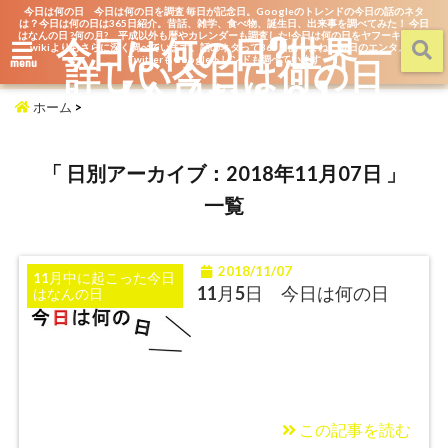
今日は何の日 今日は何の日を調査 毎日が記念日。Googleのトレンドの今日の話のネタ
は？今日は何の日は365日紹介。昔話、雑学、食べ物、誕生日、出来事を調べてみた！ 今日
はなんの日 ?何の月? 平成以外も暦やカレンダーも調査した!今日は何の日をヤフーキッズや
今日は何の日?世界一
wikiよりもさらに深く調べています。話のネタって365日あるよね。毎日のエンタメを
詳しい今日は何の日
TwitterもGoogleトレンドも調べています
menu
【今日なん？】
ホーム
>
「 日別アーカイブ：2018年11月07日 」
一覧
2018/11/07
11月中に起こった今日
11月5日 今日は何の日
はなんの日
この記事を読む