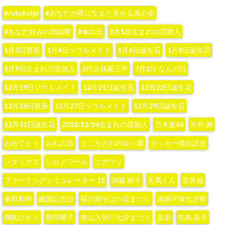
#rubykaigi
#あなたが夜になると見せる真の姿
#あなた好みの顔診断
#傘の日
1月1日生まれの芸能人
1月3日星座
1月4日ソウルメイト
1月6日誕生石
1月8日誕生花
1月9日生まれの芸能人
2代目林家三平
7月1日 なんの日
12月19日ソウルメイト
12月21日誕生石
12月23日誕生花
12月26日星座
12月27日ソウルメイト
12月29日誕生石
12月31日誕生花
2018/12/24生まれの芸能人
‪乃木坂46‬
‪矢作 兼‬
おめでとう
お礼の品
ところざわのゆり園
サッカー強化試合
シダックス
シロノワール
ニガウリ
ファーミングシミュレーター 15
加藤 綾子‬
天馬くん
室井滋
峯田和伸
建国記念日
椛の湖そばの花まつり
湘南平塚七夕祭
満島ひかり
熊田曜子
狭山入間川七夕まつり
皇后
矢島 晶子