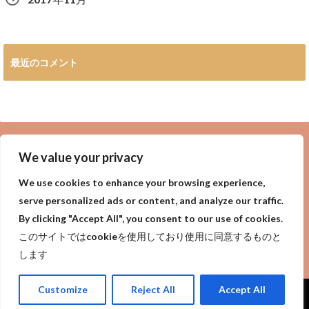
最近のコメント
広告
We value your privacy
We use cookies to enhance your browsing experience,
serve personalized ads or content, and analyze our traffic.
By clicking "Accept All", you consent to our use of cookies.
privacy policy
Purpose of site
サイトの目的
このサイトではcookieを使用しており使用に同意するものと
プライバシーポリシー
します
Customize
Reject All
Accept All
Copyright©
今日は何の日?世界一詳しい今日は何の日【今日なん？】
, 2018 All
Rights Reserved.