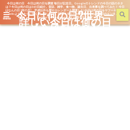
今日は何の日 今日は何の日を調査 毎日が記念日。Googleのトレンドの今日の話のネタ
は？今日は何の日は365日紹介。昔話、雑学、食べ物、誕生日、出来事を調べてみた！ 今日
はなんの日 ?何の月? 平成以外も暦やカレンダーも調査した!今日は何の日をヤフーキッズや
今日は何の日?世界一
wikiよりもさらに深く調べています。話のネタって365日あるよね。毎日のエンタメを
詳しい今日は何の日
TwitterもGoogleトレンドも調べています
menu
【今日なん？】