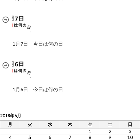
1月7日 今日は何の日
1月6日 今日は何の日
2018年6月
月
火
水
木
金
土
日
1
2
3
4
5
6
7
8
9
10