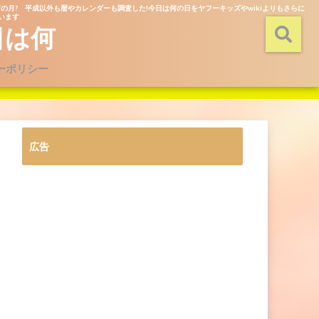
の月? 平成以外も暦やカレンダーも調査した!今日は何の日をヤフーキッズやwikiよりもさらに
ています
日は何
ーポリシー
広告