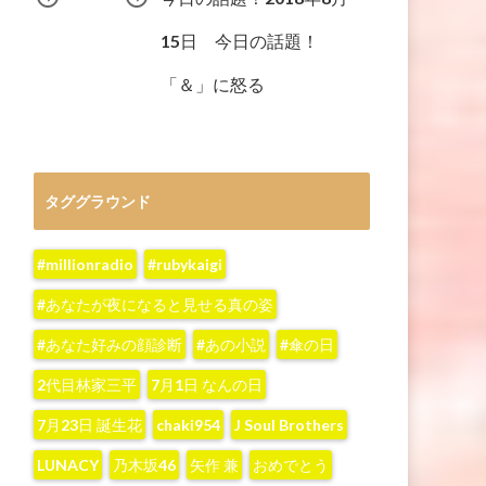
15日 今日の話題！
「＆」に怒る
タググラウンド
#millionradio
#rubykaigi
#あなたが夜になると見せる真の姿
#あなた好みの顔診断
#あの小説
#傘の日
2代目林家三平
7月1日 なんの日
7月23日 誕生花
chaki954
J Soul Brothers
LUNACY
‪乃木坂46‬
‪矢作 兼‬
おめでとう