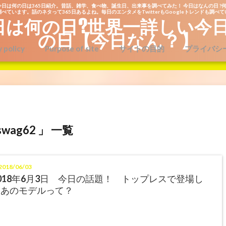
今日は何の日は365日紹介。昔話、雑学、食べ物、誕生日、出来事を調べてみた！ 今日はなんの日 ?何
べています。話のネタって365日あるよね。毎日のエンタメをTwitterもGoogleトレンドも調べ
日は何の日?世界一詳しい今
の日【今日なん？】
y policy
Purpose of site
サイトの目的
プライバシ
swag62 」 一覧
018/06/03
018年6月3日 今日の話題！ トップレスで登場し
たあのモデルって？