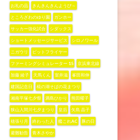
お礼の品
きんきんきんようび～
ところざわのゆり園
ガンホー
サッカー強化試合
シダックス
ショートメッセージサービス
シロノワール
ニガウリ
ビットフライヤー
ファーミングシミュレーター 15
京浜東北線
加藤 綾子‬
天馬くん
室井滋
峯田和伸
建国記念日
椛の湖そばの花まつり
湘南平塚七夕祭
満島ひかり
熊田曜子
狭山入間川七夕まつり
皇后
矢島 晶子
穂張り月
終わった人
艦これAC
豚の日
避難勧告
青木さやか