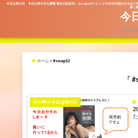
今日は何の日 今日は何の日を調査 毎日が記念日。Googleのトレンドの今日の話のネタは？
深く調
今
privac
ホーム
>
#swag62
「 #
2
2018年の今日は何の日
2