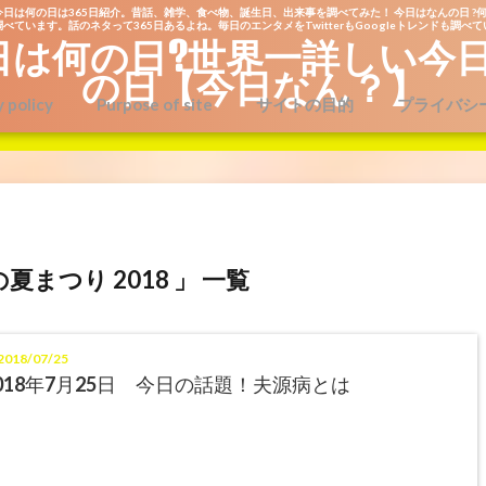
今日は何の日は365日紹介。昔話、雑学、食べ物、誕生日、出来事を調べてみた！ 今日はなんの日 ?何
べています。話のネタって365日あるよね。毎日のエンタメをTwitterもGoogleトレンドも調べ
日は何の日?世界一詳しい今
の日【今日なん？】
y policy
Purpose of site
サイトの目的
プライバシ
の夏まつり 2018 」 一覧
018/07/25
018年7月25日 今日の話題！夫源病とは