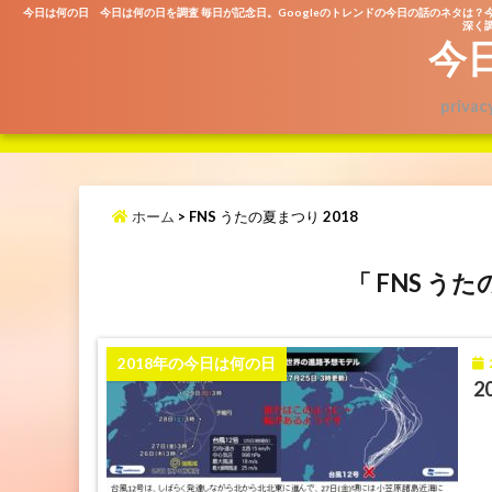
今日は何の日 今日は何の日を調査 毎日が記念日。Googleのトレンドの今日の話のネタは？
深く調
今
privac
ホーム
>
FNS うたの夏まつり 2018
「 FNS うた
2
2018年の今日は何の日
2