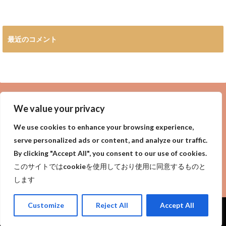
最近のコメント
広告
We value your privacy
We use cookies to enhance your browsing experience,
serve personalized ads or content, and analyze our traffic.
By clicking "Accept All", you consent to our use of cookies.
privacy policy
Purpose of site
サイトの目的
このサイトではcookieを使用しており使用に同意するものと
プライバシーポリシー
します
Customize
Reject All
Accept All
Copyright©
今日は何の日?世界一詳しい今日は何の日【今日なん？】
, 2018 All
Rights Reserved.