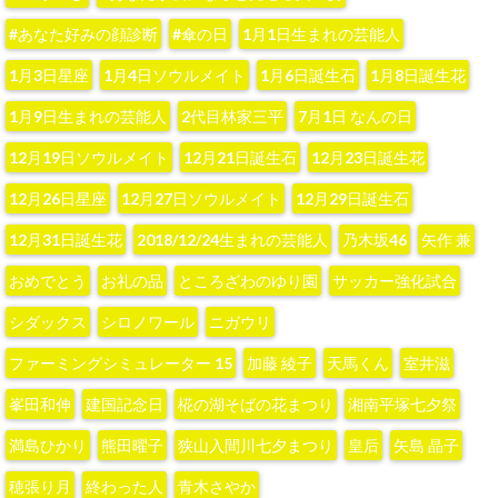
#あなた好みの顔診断
#傘の日
1月1日生まれの芸能人
1月3日星座
1月4日ソウルメイト
1月6日誕生石
1月8日誕生花
1月9日生まれの芸能人
2代目林家三平
7月1日 なんの日
12月19日ソウルメイト
12月21日誕生石
12月23日誕生花
12月26日星座
12月27日ソウルメイト
12月29日誕生石
12月31日誕生花
2018/12/24生まれの芸能人
‪乃木坂46‬
‪矢作 兼‬
おめでとう
お礼の品
ところざわのゆり園
サッカー強化試合
シダックス
シロノワール
ニガウリ
ファーミングシミュレーター 15
加藤 綾子‬
天馬くん
室井滋
峯田和伸
建国記念日
椛の湖そばの花まつり
湘南平塚七夕祭
満島ひかり
熊田曜子
狭山入間川七夕まつり
皇后
矢島 晶子
穂張り月
終わった人
青木さやか