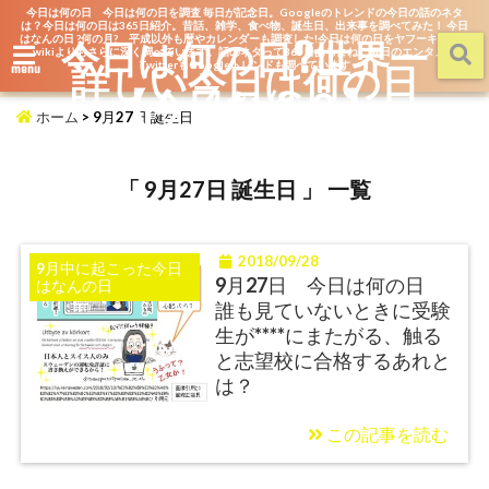
今日は何の日 今日は何の日を調査 毎日が記念日。Googleのトレンドの今日の話のネタ
は？今日は何の日は365日紹介。昔話、雑学、食べ物、誕生日、出来事を調べてみた！ 今日
はなんの日 ?何の月? 平成以外も暦やカレンダーも調査した!今日は何の日をヤフーキッズや
今日は何の日?世界一
wikiよりもさらに深く調べています。話のネタって365日あるよね。毎日のエンタメを
詳しい今日は何の日
TwitterもGoogleトレンドも調べています
menu
【今日なん？】
ホーム
>
9月27日 誕生日
「 9月27日 誕生日 」 一覧
2018/09/28
9月中に起こった今日
9月27日 今日は何の日
はなんの日
誰も見ていないときに受験
生が****にまたがる、触る
と志望校に合格するあれと
は？
この記事を読む