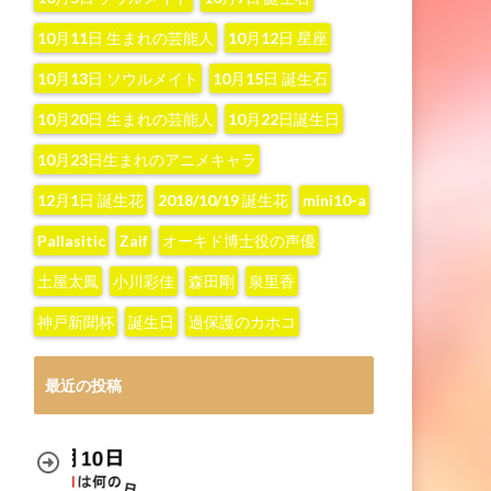
10月11日 生まれの芸能人
10月12日 星座
10月13日 ソウルメイト
10月15日 誕生石
10月20日 生まれの芸能人
10月22日誕生日
10月23日生まれのアニメキャラ
12月1日 誕生花
2018/10/19 誕生花
mini10-a
Pallasitic
Zaif
オーキド博士役の声優
土屋太鳳
小川彩佳
森田剛
泉里香
神戸新聞杯
誕生日
過保護のカホコ
最近の投稿