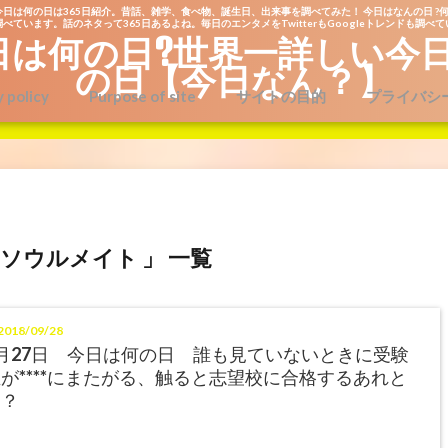
今日は何の日は365日紹介。昔話、雑学、食べ物、誕生日、出来事を調べてみた！ 今日はなんの日 ?何
べています。話のネタって365日あるよね。毎日のエンタメをTwitterもGoogleトレンドも調べ
日は何の日?世界一詳しい今
の日【今日なん？】
y policy
Purpose of site
サイトの目的
プライバシ
日 ソウルメイト 」 一覧
018/09/28
月27日 今日は何の日 誰も見ていないときに受験
が****にまたがる、触ると志望校に合格するあれと
は？