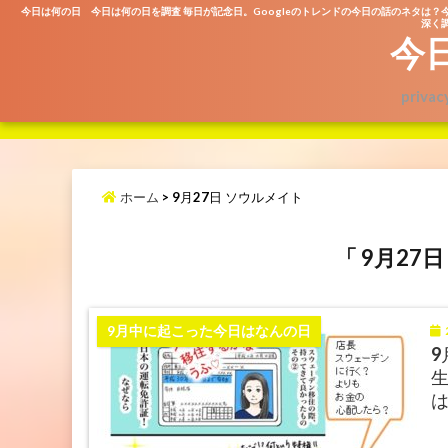
今日は何の日 今日は何の日を調査 毎日が記念日。Googleのトレンドの今日の話のネタは？
深く調
今
privac
ホーム
>
9月27日 ソウルメイト
「 9月27
2
9月中に起こった今日はなんの日
9
生