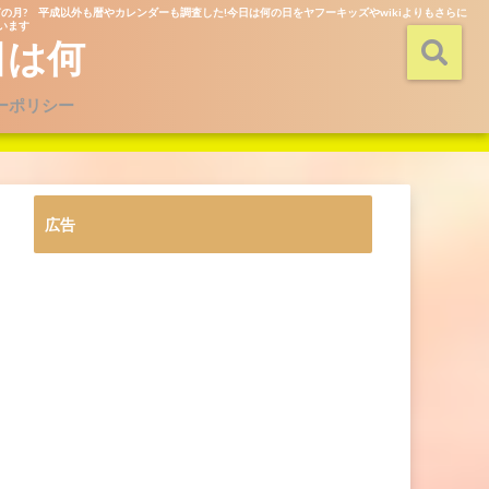
の月? 平成以外も暦やカレンダーも調査した!今日は何の日をヤフーキッズやwikiよりもさらに
ています
日は何
ーポリシー
広告