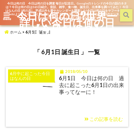
今日は何の日 今日は何の日を調査 毎日が記念日。Googleのトレンドの今日の話のネタ
は？今日は何の日は365日紹介。昔話、雑学、食べ物、誕生日、出来事を調べてみた！ 今日
はなんの日 ?何の月? 平成以外も暦やカレンダーも調査した!今日は何の日をヤフーキッズや
今日は何の日?世界一
wikiよりもさらに深く調べています。話のネタって365日あるよね。毎日のエンタメを
詳しい今日は何の日
TwitterもGoogleトレンドも調べています
menu
【今日なん？】
ホーム
>
6月1日 誕生日
「 6月1日 誕生日 」 一覧
2018/05/10
6月中に起こった今日
6月1日 今日は何の日 過
はなんの日
去に起こった6月1日の出来
事ってなーに！
この記事を読む