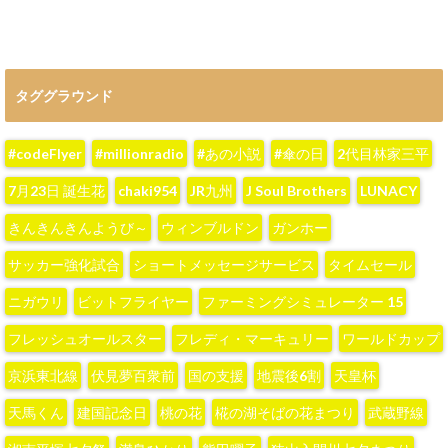
タググラウンド
#codeFlyer
#millionradio
#あの小説
#傘の日
2代目林家三平
7月23日 誕生花
chaki954
JR九州
J Soul Brothers
LUNACY
きんきんきんようび～
ウィンブルドン
ガンホー
サッカー強化試合
ショートメッセージサービス
タイムセール
ニガウリ
ビットフライヤー
ファーミングシミュレーター 15
フレッシュオールスター
フレディ・マーキュリー
ワールドカップ
京浜東北線
伏見夢百衆前
国の支援
地震後6割
天皇杯
天馬くん
建国記念日
桃の花
椛の湖そばの花まつり
武蔵野線