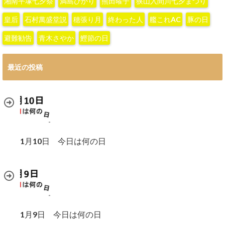
湘南平塚七夕祭
満島ひかり
熊田曜子
狭山入間川七夕まつり
皇后
石村萬盛堂説
穂張り月
終わった人
艦これAC
豚の日
避難勧告
青木さやか
鰹節の日
最近の投稿
1月10日 今日は何の日
1月9日 今日は何の日