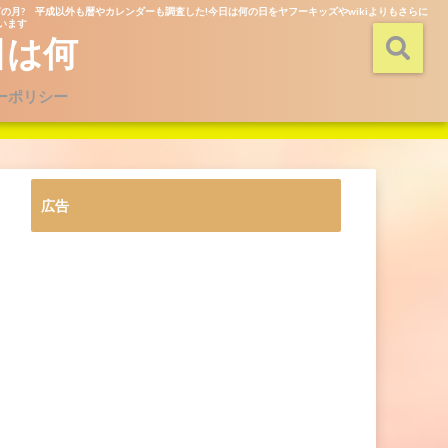
の月? 平成以外も暦やカレンダーも調査した!今日は何の日をヤフーキッズやwikiよりもさらに
ています
日は何
ーポリシー
広告