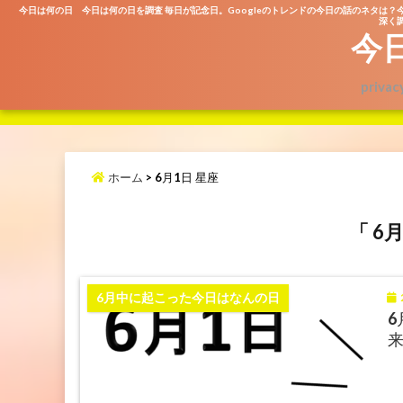
今日は何の日 今日は何の日を調査 毎日が記念日。Googleのトレンドの今日の話のネタは？
深く調
今
privac
ホーム
>
6月1日 星座
「 6
2
6月中に起こった今日はなんの日
6