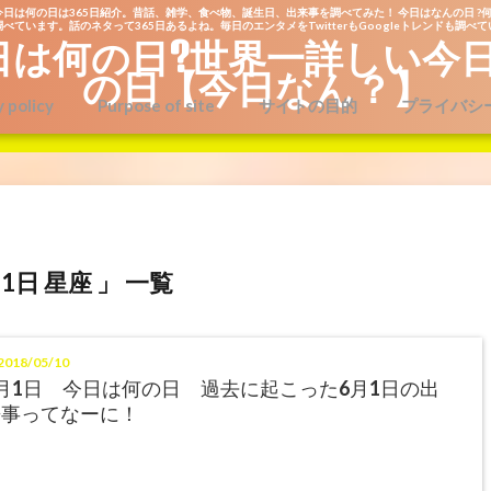
今日は何の日は365日紹介。昔話、雑学、食べ物、誕生日、出来事を調べてみた！ 今日はなんの日 ?何
べています。話のネタって365日あるよね。毎日のエンタメをTwitterもGoogleトレンドも調べ
日は何の日?世界一詳しい今
の日【今日なん？】
y policy
Purpose of site
サイトの目的
プライバシ
月1日 星座 」 一覧
018/05/10
月1日 今日は何の日 過去に起こった6月1日の出
来事ってなーに！