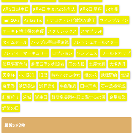
9月3日 誕生日
9月4日 生まれの芸能人
9月6日 星座
JR九州
mini10-a
Pallasitic
アナログテレビ放送が終了
ウィンブルドン
オーキド博士役の声優
スクリレックス
スマブラSP
タイムセール
ハッブル宇宙望遠鏡
フレッシュオールスター
フレディ・マーキュリー
ロブション
ワンフェス
ワールドカップ
伏見夢百衆前
劇団四季の創設者
国の支援
土屋太鳳
大塚家具
天皇杯
小川彩佳
旧暦
時をかける少女
桃の花
武蔵野線
気温
泉里香
浜辺美波
瀬戸康史
牛島和彦
田中理恵
石村萬盛堂説
紅葉狩り
茨城
誕生日
賢所皇霊殿神殿に謁するの儀
金足農業
鰹節の日
最近の投稿