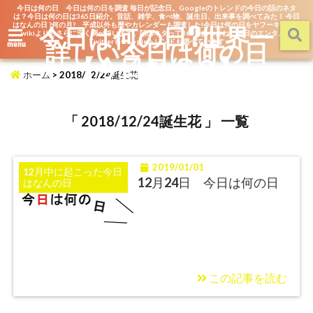
今日は何の日 今日は何の日を調査 毎日が記念日。Googleのトレンドの今日の話のネタ
は？今日は何の日は365日紹介。昔話、雑学、食べ物、誕生日、出来事を調べてみた！ 今日
はなんの日 ?何の月? 平成以外も暦やカレンダーも調査した!今日は何の日をヤフーキッズや
今日は何の日?世界一
wikiよりもさらに深く調べています。話のネタって365日あるよね。毎日のエンタメを
詳しい今日は何の日
TwitterもGoogleトレンドも調べています
menu
【今日なん？】
ホーム
>
2018/12/24誕生花
「 2018/12/24誕生花 」 一覧
2019/01/01
12月中に起こった今日
12月24日 今日は何の日
はなんの日
この記事を読む