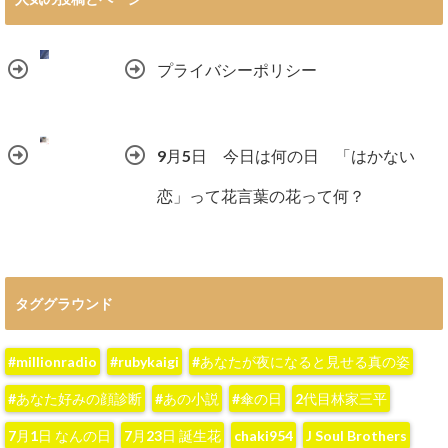
プライバシーポリシー
9月5日 今日は何の日 「はかない
恋」って花言葉の花って何？
タググラウンド
#millionradio
#rubykaigi
#あなたが夜になると見せる真の姿
#あなた好みの顔診断
#あの小説
#傘の日
2代目林家三平
7月1日 なんの日
7月23日 誕生花
chaki954
J Soul Brothers