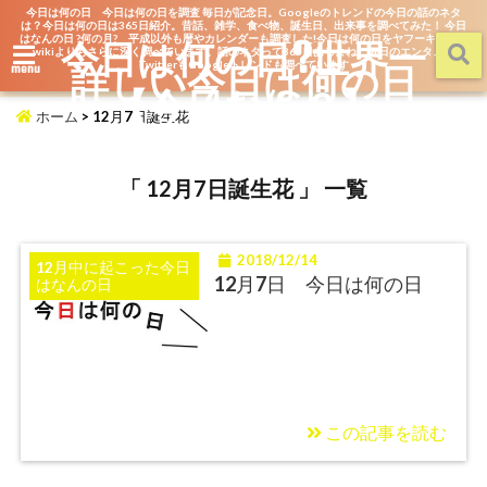
今日は何の日 今日は何の日を調査 毎日が記念日。Googleのトレンドの今日の話のネタ
は？今日は何の日は365日紹介。昔話、雑学、食べ物、誕生日、出来事を調べてみた！ 今日
はなんの日 ?何の月? 平成以外も暦やカレンダーも調査した!今日は何の日をヤフーキッズや
今日は何の日?世界一
wikiよりもさらに深く調べています。話のネタって365日あるよね。毎日のエンタメを
詳しい今日は何の日
TwitterもGoogleトレンドも調べています
menu
【今日なん？】
ホーム
>
12月7日誕生花
「 12月7日誕生花 」 一覧
2018/12/14
12月中に起こった今日
12月7日 今日は何の日
はなんの日
この記事を読む