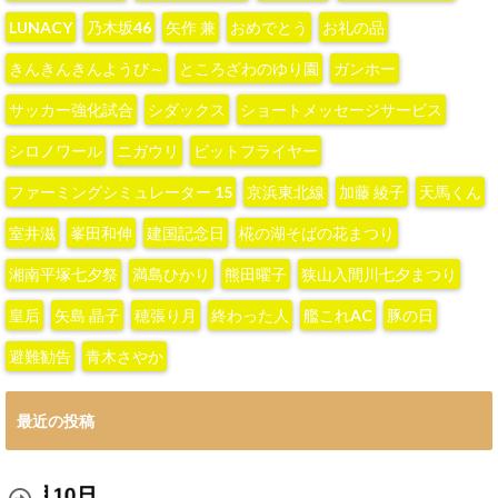
LUNACY
‪乃木坂46‬
‪矢作 兼‬
おめでとう
お礼の品
きんきんきんようび～
ところざわのゆり園
ガンホー
サッカー強化試合
シダックス
ショートメッセージサービス
シロノワール
ニガウリ
ビットフライヤー
ファーミングシミュレーター 15
京浜東北線
加藤 綾子‬
天馬くん
室井滋
峯田和伸
建国記念日
椛の湖そばの花まつり
湘南平塚七夕祭
満島ひかり
熊田曜子
狭山入間川七夕まつり
皇后
矢島 晶子
穂張り月
終わった人
艦これAC
豚の日
避難勧告
青木さやか
最近の投稿