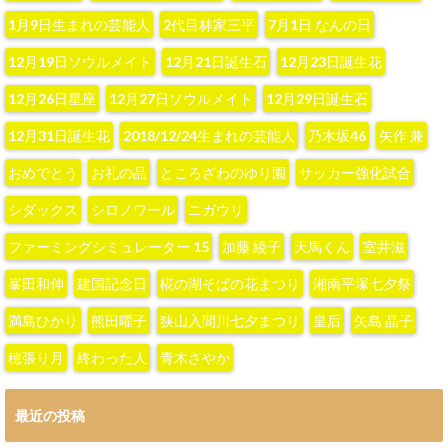
1月9日生まれの芸能人
2代目林家三平
7月1日 なんの日
12月19日ソウルメイト
12月21日誕生石
12月23日誕生花
12月26日星座
12月27日ソウルメイト
12月29日誕生石
12月31日誕生花
2018/12/24生まれの芸能人
‪乃木坂46‬
‪矢作 兼‬
おめでとう
お礼の品
ところざわのゆり園
サッカー強化試合
シダックス
シロノワール
ニガウリ
ファーミングシミュレーター 15
加藤 綾子‬
天馬くん
室井滋
峯田和伸
建国記念日
椛の湖そばの花まつり
湘南平塚七夕祭
満島ひかり
熊田曜子
狭山入間川七夕まつり
皇后
矢島 晶子
穂張り月
終わった人
青木さやか
最近の投稿