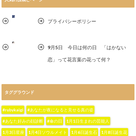
プライバシーポリシー
9月5日 今日は何の日 「はかない
恋」って花言葉の花って何？
タググラウンド
#rubykaigi
#あなたが夜になると見せる真の姿
#あなた好みの顔診断
#傘の日
1月1日生まれの芸能人
1月3日星座
1月4日ソウルメイト
1月6日誕生石
1月8日誕生花