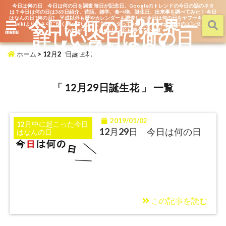
今日は何の日 今日は何の日を調査 毎日が記念日。Googleのトレンドの今日の話のネタ
は？今日は何の日は365日紹介。昔話、雑学、食べ物、誕生日、出来事を調べてみた！ 今日
はなんの日 ?何の月? 平成以外も暦やカレンダーも調査した!今日は何の日をヤフーキッズや
今日は何の日?世界一
wikiよりもさらに深く調べています。話のネタって365日あるよね。毎日のエンタメを
詳しい今日は何の日
TwitterもGoogleトレンドも調べています
menu
【今日なん？】
ホーム
>
12月29日誕生花
「 12月29日誕生花 」 一覧
2019/01/02
12月中に起こった今日
12月29日 今日は何の日
はなんの日
この記事を読む