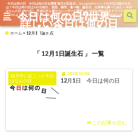
今日は何の日 今日は何の日を調査 毎日が記念日。Googleのトレンドの今日の話のネタ
は？今日は何の日は365日紹介。昔話、雑学、食べ物、誕生日、出来事を調べてみた！ 今日
はなんの日 ?何の月? 平成以外も暦やカレンダーも調査した!今日は何の日をヤフーキッズや
今日は何の日?世界一
wikiよりもさらに深く調べています。話のネタって365日あるよね。毎日のエンタメを
詳しい今日は何の日
TwitterもGoogleトレンドも調べています
menu
【今日なん？】
ホーム
>
12月1日誕生石
「 12月1日誕生石 」 一覧
2018/12/06
12月中に起こった今日
12月1日 今日は何の日
はなんの日
この記事を読む