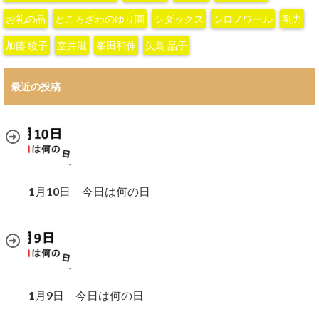
お礼の品
ところざわのゆり園
シダックス
シロノワール
剛力
加藤 綾子‬
室井滋
峯田和伸
矢島 晶子
最近の投稿
1月10日 今日は何の日
1月9日 今日は何の日