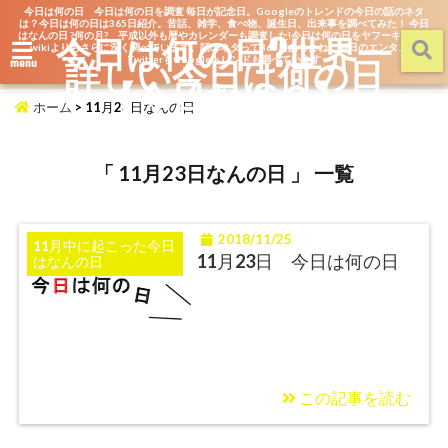
今日は何の日 今日は何の日を調査 毎日が記念日。Googleのトレンドの今日の話のネタ
は？今日は何の日は365日紹介。昔話、雑学、食べ物、誕生日、出来事を調べてみた！ 今日
はなんの日 ?何の月? 平成以外も暦やカレンダーも調査した!今日は何の日をヤフーキッズや
今日は何の日?世界一
wikiよりもさらに深く調べています。話のネタって365日あるよね。毎日のエンタメを
詳しい今日は何の日
TwitterもGoogleトレンドも調べています
menu
【今日なん？】
ホーム
>
11月23日なんの日
「 11月23日なんの日 」 一覧
2018/11/25
11月中に起こった今日
11月23日 今日は何の日
はなんの日
この記事を読む