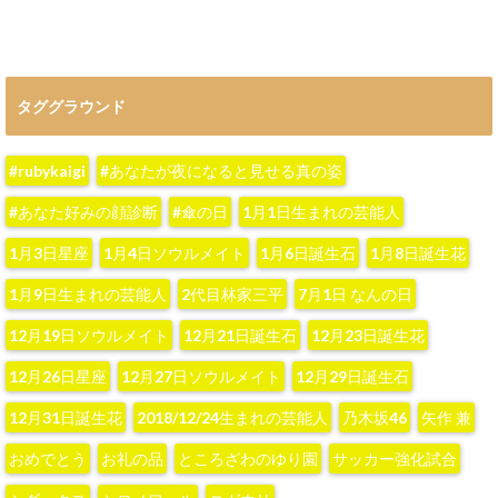
タググラウンド
#rubykaigi
#あなたが夜になると見せる真の姿
#あなた好みの顔診断
#傘の日
1月1日生まれの芸能人
1月3日星座
1月4日ソウルメイト
1月6日誕生石
1月8日誕生花
1月9日生まれの芸能人
2代目林家三平
7月1日 なんの日
12月19日ソウルメイト
12月21日誕生石
12月23日誕生花
12月26日星座
12月27日ソウルメイト
12月29日誕生石
12月31日誕生花
2018/12/24生まれの芸能人
‪乃木坂46‬
‪矢作 兼‬
おめでとう
お礼の品
ところざわのゆり園
サッカー強化試合