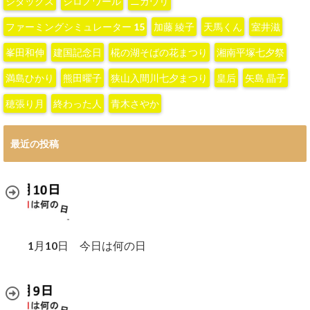
シダックス
シロノワール
ニガウリ
ファーミングシミュレーター 15
加藤 綾子‬
天馬くん
室井滋
峯田和伸
建国記念日
椛の湖そばの花まつり
湘南平塚七夕祭
満島ひかり
熊田曜子
狭山入間川七夕まつり
皇后
矢島 晶子
穂張り月
終わった人
青木さやか
最近の投稿
1月10日 今日は何の日