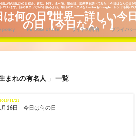
今日は何の日は365日紹介。昔話、雑学、食べ物、誕生日、出来事を調べてみた！ 今日はなんの日 ?何
べています。話のネタって365日あるよね。毎日のエンタメをTwitterもGoogleトレンドも調べ
日は何の日?世界一詳しい今
の日【今日なん？】
y policy
Purpose of site
サイトの目的
プライバシ
日生まれの有名人 」 一覧
018/11/21
1月16日 今日は何の日