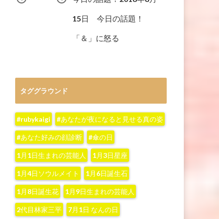
15日 今日の話題！
「＆」に怒る
タググラウンド
#rubykaigi
#あなたが夜になると見せる真の姿
#あなた好みの顔診断
#傘の日
1月1日生まれの芸能人
1月3日星座
1月4日ソウルメイト
1月6日誕生石
1月8日誕生花
1月9日生まれの芸能人
2代目林家三平
7月1日 なんの日