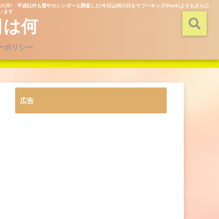
の月? 平成以外も暦やカレンダーも調査した!今日は何の日をヤフーキッズやwikiよりもさらに
ています
日は何
ーポリシー
広告