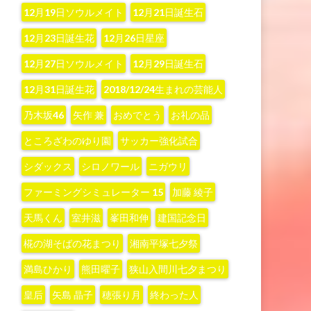
12月19日ソウルメイト
12月21日誕生石
12月23日誕生花
12月26日星座
12月27日ソウルメイト
12月29日誕生石
12月31日誕生花
2018/12/24生まれの芸能人
‪乃木坂46‬
‪矢作 兼‬
おめでとう
お礼の品
ところざわのゆり園
サッカー強化試合
シダックス
シロノワール
ニガウリ
ファーミングシミュレーター 15
加藤 綾子‬
天馬くん
室井滋
峯田和伸
建国記念日
椛の湖そばの花まつり
湘南平塚七夕祭
満島ひかり
熊田曜子
狭山入間川七夕まつり
皇后
矢島 晶子
穂張り月
終わった人