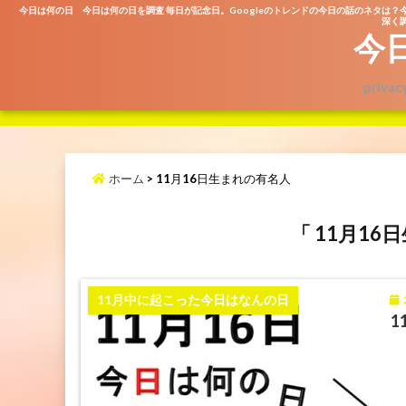
今日は何の日 今日は何の日を調査 毎日が記念日。Googleのトレンドの今日の話のネタは？
深く調
今
privac
ホーム
>
11月16日生まれの有名人
「 11月16
2
11月中に起こった今日はなんの日
1