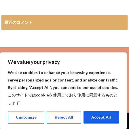
最近のコメント
広告
We value your privacy
We use cookies to enhance your browsing experience,
serve personalized ads or content, and analyze our traffic.
By clicking "Accept All", you consent to our use of cookies.
privacy policy
Purpose of site
サイトの目的
このサイトではcookieを使用しており使用に同意するものと
プライバシーポリシー
します
Customize
Reject All
Accept All
Copyright©
今日は何の日?世界一詳しい今日は何の日【今日なん？】
, 2018 All
Rights Reserved.