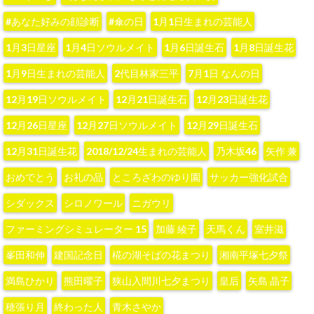
#あなた好みの顔診断
#傘の日
1月1日生まれの芸能人
1月3日星座
1月4日ソウルメイト
1月6日誕生石
1月8日誕生花
1月9日生まれの芸能人
2代目林家三平
7月1日 なんの日
12月19日ソウルメイト
12月21日誕生石
12月23日誕生花
12月26日星座
12月27日ソウルメイト
12月29日誕生石
12月31日誕生花
2018/12/24生まれの芸能人
‪乃木坂46‬
‪矢作 兼‬
おめでとう
お礼の品
ところざわのゆり園
サッカー強化試合
シダックス
シロノワール
ニガウリ
ファーミングシミュレーター 15
加藤 綾子‬
天馬くん
室井滋
峯田和伸
建国記念日
椛の湖そばの花まつり
湘南平塚七夕祭
満島ひかり
熊田曜子
狭山入間川七夕まつり
皇后
矢島 晶子
穂張り月
終わった人
青木さやか