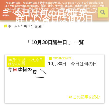
今日は何の日 今日は何の日を調査 毎日が記念日。Googleのトレンドの今日の話のネタ
は？今日は何の日は365日紹介。昔話、雑学、食べ物、誕生日、出来事を調べてみた！ 今日
はなんの日 ?何の月? 平成以外も暦やカレンダーも調査した!今日は何の日をヤフーキッズや
今日は何の日?世界一
wikiよりもさらに深く調べています。話のネタって365日あるよね。毎日のエンタメを
詳しい今日は何の日
TwitterもGoogleトレンドも調べています
menu
【今日なん？】
ホーム
>
10月30日誕生日
「 10月30日誕生日 」 一覧
2018/11/02
10月中に起こった今日
10月30日 今日は何の日
はなんの日
この記事を読む