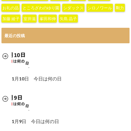
お礼の品
ところざわのゆり園
シダックス
シロノワール
剛力
加藤 綾子‬
室井滋
峯田和伸
矢島 晶子
最近の投稿
1月10日 今日は何の日
1月9日 今日は何の日