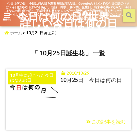
今日は何の日 今日は何の日を調査 毎日が記念日。Googleのトレンドの今日の話のネタ
は？今日は何の日は365日紹介。昔話、雑学、食べ物、誕生日、出来事を調べてみた！ 今日
はなんの日 ?何の月? 平成以外も暦やカレンダーも調査した!今日は何の日をヤフーキッズや
今日は何の日?世界一
wikiよりもさらに深く調べています。話のネタって365日あるよね。毎日のエンタメを
詳しい今日は何の日
TwitterもGoogleトレンドも調べています
menu
【今日なん？】
ホーム
>
10月25日誕生花
「 10月25日誕生花 」 一覧
2018/10/29
10月中に起こった今日
10月25日 今日は何の日
はなんの日
この記事を読む