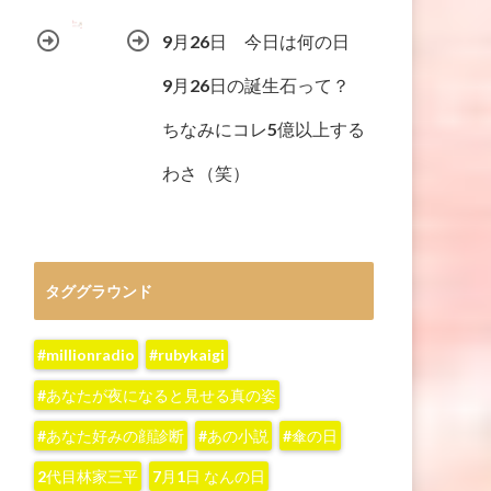
9月26日 今日は何の日
9月26日の誕生石って？
ちなみにコレ5億以上する
わさ（笑）
タググラウンド
#millionradio
#rubykaigi
#あなたが夜になると見せる真の姿
#あなた好みの顔診断
#あの小説
#傘の日
2代目林家三平
7月1日 なんの日