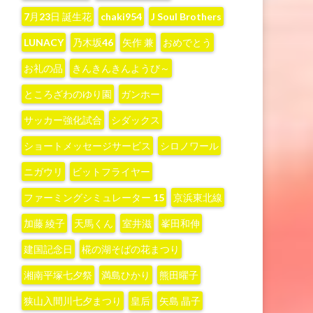
7月23日 誕生花
chaki954
J Soul Brothers
LUNACY
‪乃木坂46‬
‪矢作 兼‬
おめでとう
お礼の品
きんきんきんようび～
ところざわのゆり園
ガンホー
サッカー強化試合
シダックス
ショートメッセージサービス
シロノワール
ニガウリ
ビットフライヤー
ファーミングシミュレーター 15
京浜東北線
加藤 綾子‬
天馬くん
室井滋
峯田和伸
建国記念日
椛の湖そばの花まつり
湘南平塚七夕祭
満島ひかり
熊田曜子
狭山入間川七夕まつり
皇后
矢島 晶子