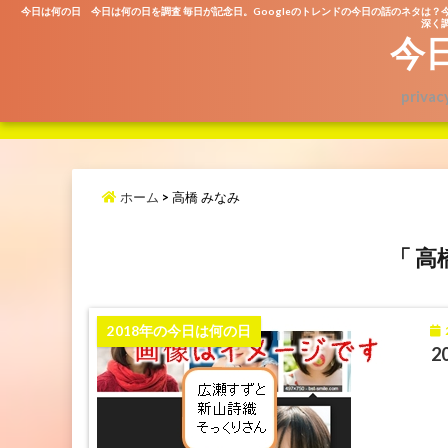
今日は何の日 今日は何の日を調査 毎日が記念日。Googleのトレンドの今日の話のネタは？
深く調
今
privac
ホーム
>
高橋 みなみ
「 高
2
2018年の今日は何の日
2