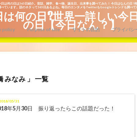
今日は何の日は365日紹介。昔話、雑学、食べ物、誕生日、出来事を調べてみた！ 今日はなんの日 ?何
べています。話のネタって365日あるよね。毎日のエンタメをTwitterもGoogleトレンドも調べ
日は何の日?世界一詳しい今
の日【今日なん？】
y policy
Purpose of site
サイトの目的
プライバシ
橋 みなみ 」 一覧
018/05/31
018年5月30日 振り返ったらこの話題だった！