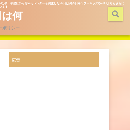
の月? 平成以外も暦やカレンダーも調査した!今日は何の日をヤフーキッズやwikiよりもさらに
ています
日は何
ーポリシー
広告