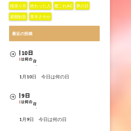
穂張り月
終わった人
艦これAC
豚の日
避難勧告
青木さやか
最近の投稿
1月10日 今日は何の日
1月9日 今日は何の日