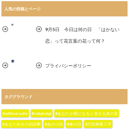
人気の投稿とページ
9月5日 今日は何の日 「はかない
恋」って花言葉の花って何？
プライバシーポリシー
タググラウンド
#millionradio
#rubykaigi
#あなたが夜になると見せる真の姿
#あなた好みの顔診断
#あの小説
#傘の日
2代目林家三平