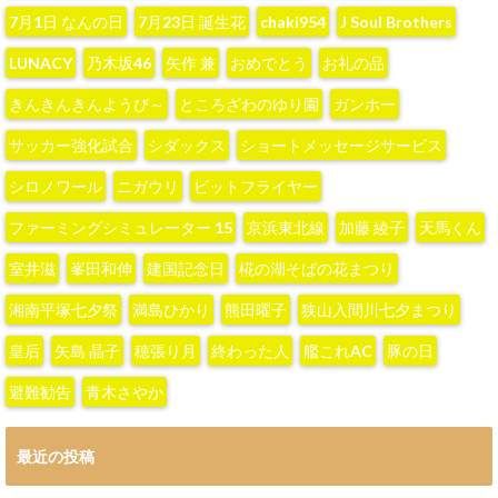
7月1日 なんの日
7月23日 誕生花
chaki954
J Soul Brothers
LUNACY
‪乃木坂46‬
‪矢作 兼‬
おめでとう
お礼の品
きんきんきんようび～
ところざわのゆり園
ガンホー
サッカー強化試合
シダックス
ショートメッセージサービス
シロノワール
ニガウリ
ビットフライヤー
ファーミングシミュレーター 15
京浜東北線
加藤 綾子‬
天馬くん
室井滋
峯田和伸
建国記念日
椛の湖そばの花まつり
湘南平塚七夕祭
満島ひかり
熊田曜子
狭山入間川七夕まつり
皇后
矢島 晶子
穂張り月
終わった人
艦これAC
豚の日
避難勧告
青木さやか
最近の投稿