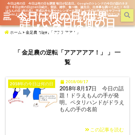
今日は何の日 今日は何の日を調査 毎日が記念日。Googleのトレンドの今日の話のネタ
は？今日は何の日は365日紹介。昔話、雑学、食べ物、誕生日、出来事を調べてみた！ 今日
はなんの日 ?何の月? 平成以外も暦やカレンダーも調査した!今日は何の日をヤフーキッズや
今日は何の日?世界一
wikiよりもさらに深く調べています。話のネタって365日あるよね。毎日のエンタメを
詳しい今日は何の日
TwitterもGoogleトレンドも調べています
menu
【今日なん？】
ホーム
>
金足農の逆転「アアアアア！」
「 金足農の逆転「アアアアア！」 」 一
覧
2018/08/17
2018年の今日は何の日
2018年8月17日 今日の話
題！ドラえもんの手が発
明。ペタリハンドがドラえ
もんの手の名前
この記事を読む