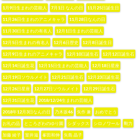
1月9日生まれの芸能人
7月1日 なんの日
11月25日誕生日
11月26日生まれのアニメキャラ
11月28日なんの日
11月30日生まれの有名人
12月1日生まれの芸能人
12月5日生まれの有名人
12月6日歴史
12月8日誕生日
12月9日生まれのアニメキャラ
12月10日誕生石
12月12日誕生石
12月14日誕生花
12月15日生まれの芸能人
12月18日星座
12月19日ソウルメイト
12月21日誕生石
12月23日誕生花
12月26日星座
12月27日ソウルメイト
12月29日誕生石
12月31日誕生花
2018/12/24生まれの芸能人
2018年12月3日なんの日
‪乃木坂46‬
‪矢作 兼‬
おめでとう
お礼の品
ところざわのゆり園
シダックス
シロノワール
剛力
加藤 綾子‬
室井滋
峯田和伸
矢島 晶子