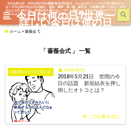
今日は何の日 今日は何の日を調査 毎日が記念日。Googleのトレンドの今日の話のネタ
は？今日は何の日は365日紹介。昔話、雑学、食べ物、誕生日、出来事を調べてみた！ 今日
はなんの日 ?何の月? 平成以外も暦やカレンダーも調査した!今日は何の日をヤフーキッズや
今日は何の日?世界一
wikiよりもさらに深く調べています。話のネタって365日あるよね。毎日のエンタメを
詳しい今日は何の日
TwitterもGoogleトレンドも調べています
menu
【今日なん？】
ホーム
>
薔薇会式
「 薔薇会式 」 一覧
2018/05/21
2018年の今日は何の日
2018年5月21日 世間の今
日の話題 新垣結衣を押し
倒したオトコとは？
この記事を読む