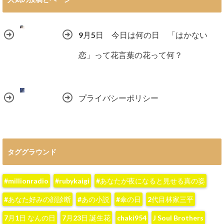
9月5日 今日は何の日 「はかない
恋」って花言葉の花って何？
プライバシーポリシー
タググラウンド
#millionradio
#rubykaigi
#あなたが夜になると見せる真の姿
#あなた好みの顔診断
#あの小説
#傘の日
2代目林家三平
7月1日 なんの日
7月23日 誕生花
chaki954
J Soul Brothers