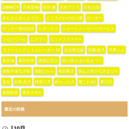
LUNACY
‪乃木坂46‬
‪矢作 兼‬
おめでとう
お礼の品
きんきんきんようび～
ところざわのゆり園
ガンホー
サッカー強化試合
シダックス
ショートメッセージサービス
シロノワール
ニガウリ
ビットフライヤー
ファーミングシミュレーター 15
京浜東北線
加藤 綾子‬
天馬くん
室井滋
峯田和伸
建国記念日
椛の湖そばの花まつり
湘南平塚七夕祭
満島ひかり
熊田曜子
狭山入間川七夕まつり
皇后
矢島 晶子
穂張り月
終わった人
艦これAC
豚の日
避難勧告
青木さやか
最近の投稿