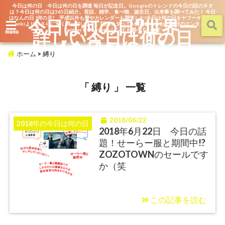
今日は何の日 今日は何の日を調査 毎日が記念日。Googleのトレンドの今日の話のネタ
は？今日は何の日は365日紹介。昔話、雑学、食べ物、誕生日、出来事を調べてみた！ 今日
はなんの日 ?何の月? 平成以外も暦やカレンダーも調査した!今日は何の日をヤフーキッズや
今日は何の日?世界一
wikiよりもさらに深く調べています。話のネタって365日あるよね。毎日のエンタメを
詳しい今日は何の日
TwitterもGoogleトレンドも調べています
menu
【今日なん？】
ホーム
>
縛り
「 縛り 」 一覧
2018/06/22
2018年の今日は何の日
2018年6月22日 今日の話
題！せーらー服と期間中!?
ZOZOTOWNのセールです
か（笑
この記事を読む