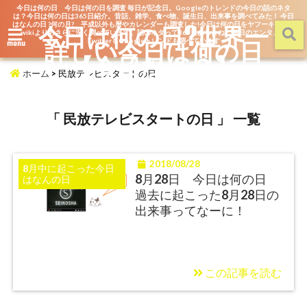
今日は何の日 今日は何の日を調査 毎日が記念日。Googleのトレンドの今日の話のネタ
は？今日は何の日は365日紹介。昔話、雑学、食べ物、誕生日、出来事を調べてみた！ 今日
はなんの日 ?何の月? 平成以外も暦やカレンダーも調査した!今日は何の日をヤフーキッズや
今日は何の日?世界一
wikiよりもさらに深く調べています。話のネタって365日あるよね。毎日のエンタメを
詳しい今日は何の日
TwitterもGoogleトレンドも調べています
menu
【今日なん？】
ホーム
>
民放テレビスタートの日
「 民放テレビスタートの日 」 一覧
2018/08/28
8月中に起こった今日
8月28日 今日は何の日
はなんの日
過去に起こった8月28日の
出来事ってなーに！
この記事を読む