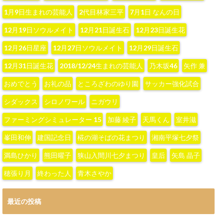
1月9日生まれの芸能人
2代目林家三平
7月1日 なんの日
12月19日ソウルメイト
12月21日誕生石
12月23日誕生花
12月26日星座
12月27日ソウルメイト
12月29日誕生石
12月31日誕生花
2018/12/24生まれの芸能人
‪乃木坂46‬
‪矢作 兼‬
おめでとう
お礼の品
ところざわのゆり園
サッカー強化試合
シダックス
シロノワール
ニガウリ
ファーミングシミュレーター 15
加藤 綾子‬
天馬くん
室井滋
峯田和伸
建国記念日
椛の湖そばの花まつり
湘南平塚七夕祭
満島ひかり
熊田曜子
狭山入間川七夕まつり
皇后
矢島 晶子
穂張り月
終わった人
青木さやか
最近の投稿