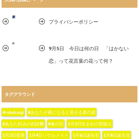
プライバシーポリシー
9月5日 今日は何の日 「はかない
恋」って花言葉の花って何？
タググラウンド
#rubykaigi
#あなたが夜になると見せる真の姿
#あなた好みの顔診断
#傘の日
1月1日生まれの芸能人
1月3日星座
1月4日ソウルメイト
1月6日誕生石
1月8日誕生花