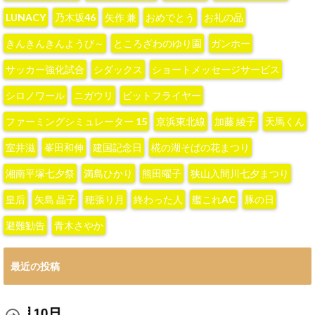
LUNACY
‪乃木坂46‬
‪矢作 兼‬
おめでとう
お礼の品
きんきんきんようび～
ところざわのゆり園
ガンホー
サッカー強化試合
シダックス
ショートメッセージサービス
シロノワール
ニガウリ
ビットフライヤー
ファーミングシミュレーター 15
京浜東北線
加藤 綾子‬
天馬くん
室井滋
峯田和伸
建国記念日
椛の湖そばの花まつり
湘南平塚七夕祭
満島ひかり
熊田曜子
狭山入間川七夕まつり
皇后
矢島 晶子
穂張り月
終わった人
艦これAC
豚の日
避難勧告
青木さやか
最近の投稿