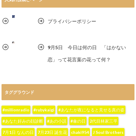
プライバシーポリシー
9月5日 今日は何の日 「はかない
恋」って花言葉の花って何？
タググラウンド
#millionradio
#rubykaigi
#あなたが夜になると見せる真の姿
#あなた好みの顔診断
#あの小説
#傘の日
2代目林家三平
7月1日 なんの日
7月23日 誕生花
chaki954
J Soul Brothers