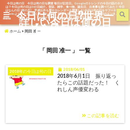
今日は何の日 今日は何の日を調査 毎日が記念日。Googleのトレンドの今日の話のネタ
は？今日は何の日は365日紹介。昔話、雑学、食べ物、誕生日、出来事を調べてみた！ 今日
はなんの日 ?何の月? 平成以外も暦やカレンダーも調査した!今日は何の日をヤフーキッズや
今日は何の日?世界一
wikiよりもさらに深く調べています。話のネタって365日あるよね。毎日のエンタメを
詳しい今日は何の日
TwitterもGoogleトレンドも調べています
menu
【今日なん？】
ホーム
>
岡田 准一
「 岡田 准一 」 一覧
2018/06/01
2018年の今日は何の日
2018年6月1日 振り返っ
たらこの話題だった！ く
れしん声優変わる
この記事を読む