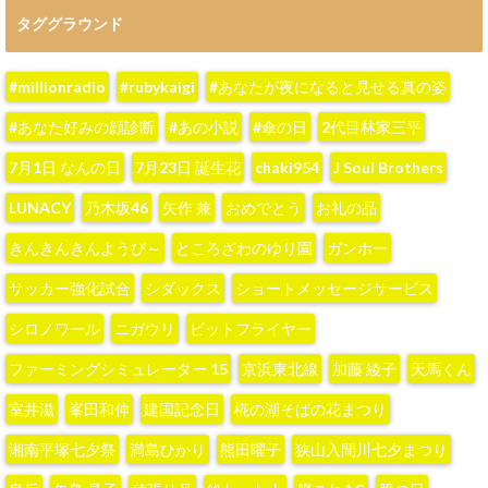
タググラウンド
#millionradio
#rubykaigi
#あなたが夜になると見せる真の姿
#あなた好みの顔診断
#あの小説
#傘の日
2代目林家三平
7月1日 なんの日
7月23日 誕生花
chaki954
J Soul Brothers
LUNACY
‪乃木坂46‬
‪矢作 兼‬
おめでとう
お礼の品
きんきんきんようび～
ところざわのゆり園
ガンホー
サッカー強化試合
シダックス
ショートメッセージサービス
シロノワール
ニガウリ
ビットフライヤー
ファーミングシミュレーター 15
京浜東北線
加藤 綾子‬
天馬くん
室井滋
峯田和伸
建国記念日
椛の湖そばの花まつり
湘南平塚七夕祭
満島ひかり
熊田曜子
狭山入間川七夕まつり