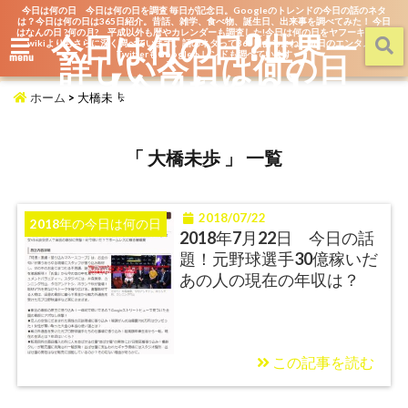
今日は何の日 今日は何の日を調査 毎日が記念日。Googleのトレンドの今日の話のネタ
は？今日は何の日は365日紹介。昔話、雑学、食べ物、誕生日、出来事を調べてみた！ 今日
はなんの日 ?何の月? 平成以外も暦やカレンダーも調査した!今日は何の日をヤフーキッズや
今日は何の日?世界一
wikiよりもさらに深く調べています。話のネタって365日あるよね。毎日のエンタメを
詳しい今日は何の日
TwitterもGoogleトレンドも調べています
menu
【今日なん？】
ホーム
>
大橋未歩
「 大橋未歩 」 一覧
2018/07/22
2018年の今日は何の日
2018年7月22日 今日の話
題！元野球選手30億稼いだ
あの人の現在の年収は？
この記事を読む