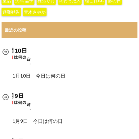
皇后
矢島 晶子
穂張り月
終わった人
艦これAC
豚の日
避難勧告
青木さやか
最近の投稿
1月10日 今日は何の日
1月9日 今日は何の日