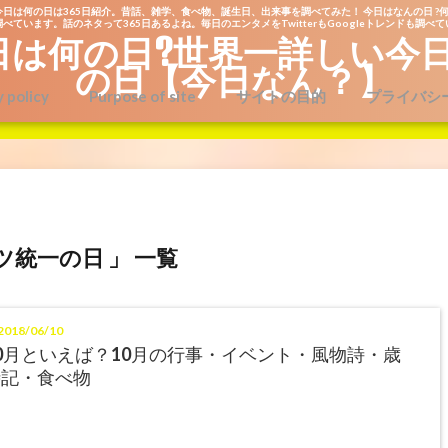
今日は何の日は365日紹介。昔話、雑学、食べ物、誕生日、出来事を調べてみた！ 今日はなんの日 ?何
べています。話のネタって365日あるよね。毎日のエンタメをTwitterもGoogleトレンドも調べ
日は何の日?世界一詳しい今
の日【今日なん？】
y policy
Purpose of site
サイトの目的
プライバシ
ツ統一の日 」 一覧
018/06/10
0月といえば？10月の行事・イベント・風物詩・歳
時記・食べ物