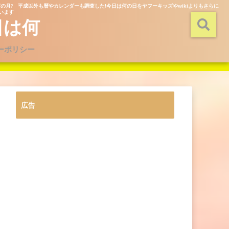
の月? 平成以外も暦やカレンダーも調査した!今日は何の日をヤフーキッズやwikiよりもさらに
ています
日は何
ーポリシー
広告