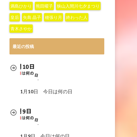
満島ひかり
熊田曜子
狭山入間川七夕まつり
皇后
矢島 晶子
穂張り月
終わった人
青木さやか
最近の投稿
1月10日 今日は何の日
1月9日 今日は何の日