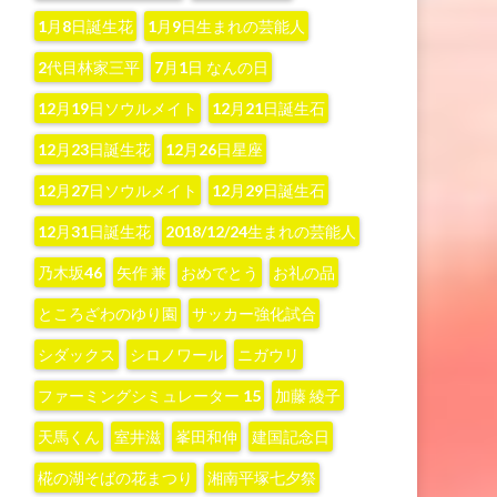
1月8日誕生花
1月9日生まれの芸能人
2代目林家三平
7月1日 なんの日
12月19日ソウルメイト
12月21日誕生石
12月23日誕生花
12月26日星座
12月27日ソウルメイト
12月29日誕生石
12月31日誕生花
2018/12/24生まれの芸能人
‪乃木坂46‬
‪矢作 兼‬
おめでとう
お礼の品
ところざわのゆり園
サッカー強化試合
シダックス
シロノワール
ニガウリ
ファーミングシミュレーター 15
加藤 綾子‬
天馬くん
室井滋
峯田和伸
建国記念日
椛の湖そばの花まつり
湘南平塚七夕祭