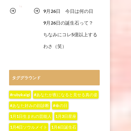
9月26日 今日は何の日
9月26日の誕生石って？
ちなみにコレ5億以上する
わさ（笑）
タググラウンド
#rubykaigi
#あなたが夜になると見せる真の姿
#あなた好みの顔診断
#傘の日
1月1日生まれの芸能人
1月3日星座
1月4日ソウルメイト
1月6日誕生石