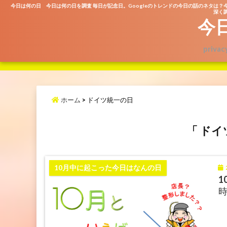
今日は何の日 今日は何の日を調査 毎日が記念日。Googleのトレンドの今日の話のネタは？
深く調
今
privac
ホーム
>
ドイツ統一の日
「 ドイ
2
10月中に起こった今日はなんの日
1