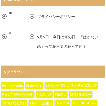
プライバシーポリシー
9月5日 今日は何の日 「はかない
恋」って花言葉の花って何？
タググラウンド
#millionradio
#rubykaigi
#あなたが夜になると見せる真の姿
#あなた好みの顔診断
#あの小説
#傘の日
2代目林家三平
7月1日 なんの日
7月23日 誕生花
chaki954
J Soul Brothers