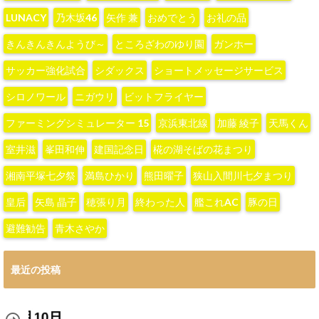
LUNACY
‪乃木坂46‬
‪矢作 兼‬
おめでとう
お礼の品
きんきんきんようび～
ところざわのゆり園
ガンホー
サッカー強化試合
シダックス
ショートメッセージサービス
シロノワール
ニガウリ
ビットフライヤー
ファーミングシミュレーター 15
京浜東北線
加藤 綾子‬
天馬くん
室井滋
峯田和伸
建国記念日
椛の湖そばの花まつり
湘南平塚七夕祭
満島ひかり
熊田曜子
狭山入間川七夕まつり
皇后
矢島 晶子
穂張り月
終わった人
艦これAC
豚の日
避難勧告
青木さやか
最近の投稿