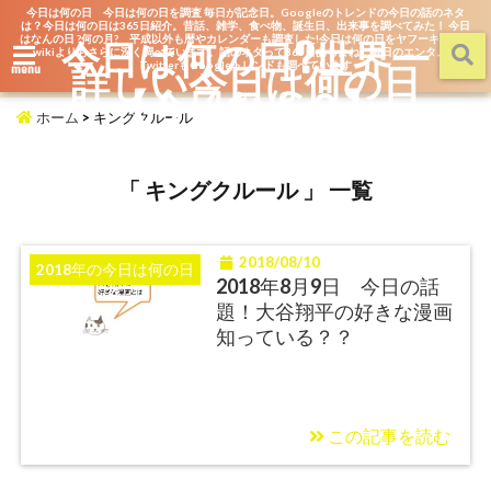
今日は何の日 今日は何の日を調査 毎日が記念日。Googleのトレンドの今日の話のネタ
は？今日は何の日は365日紹介。昔話、雑学、食べ物、誕生日、出来事を調べてみた！ 今日
はなんの日 ?何の月? 平成以外も暦やカレンダーも調査した!今日は何の日をヤフーキッズや
今日は何の日?世界一
wikiよりもさらに深く調べています。話のネタって365日あるよね。毎日のエンタメを
詳しい今日は何の日
TwitterもGoogleトレンドも調べています
menu
【今日なん？】
ホーム
>
キングクルール
「 キングクルール 」 一覧
2018/08/10
2018年の今日は何の日
2018年8月9日 今日の話
題！大谷翔平の好きな漫画
知っている？？
この記事を読む