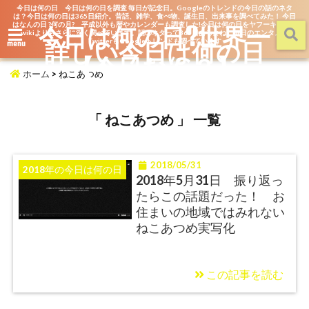
今日は何の日 今日は何の日を調査 毎日が記念日。Googleのトレンドの今日の話のネタ
は？今日は何の日は365日紹介。昔話、雑学、食べ物、誕生日、出来事を調べてみた！ 今日
はなんの日 ?何の月? 平成以外も暦やカレンダーも調査した!今日は何の日をヤフーキッズや
今日は何の日?世界一
wikiよりもさらに深く調べています。話のネタって365日あるよね。毎日のエンタメを
詳しい今日は何の日
TwitterもGoogleトレンドも調べています
menu
【今日なん？】
ホーム
>
ねこあつめ
「 ねこあつめ 」 一覧
2018/05/31
2018年の今日は何の日
2018年5月31日 振り返っ
たらこの話題だった！ お
住まいの地域ではみれない
ねこあつめ実写化
この記事を読む