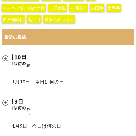
オーキド博士役の声優
土屋太鳳
小川彩佳
森田剛
泉里香
神戸新聞杯
誕生日
過保護のカホコ
最近の投稿
1月10日 今日は何の日
1月9日 今日は何の日