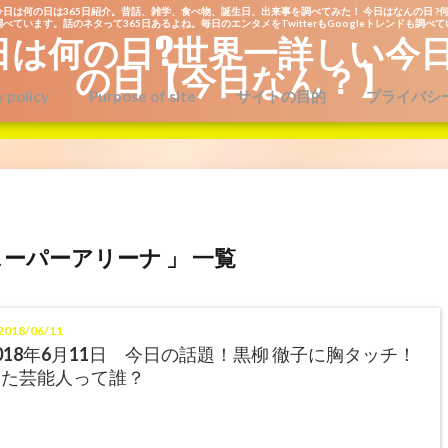
今日は何の日は365日紹介。昔話、雑学、食べ物、誕生日、出来事を調べてみた！ 今日はなんの日 ?何
べています。話のネタって365日あるよね。毎日のエンタメをTwitterもGoogleトレンドも調べ
日は何の日?世界一詳しい今
の日【今日なん？】
y policy
Purpose of site
サイトの目的
プライバシ
ーパーアリーナ 」 一覧
018/06/11
018年6月11日 今日の話題！黒柳 徹子に胸タッチ！
した芸能人って誰？