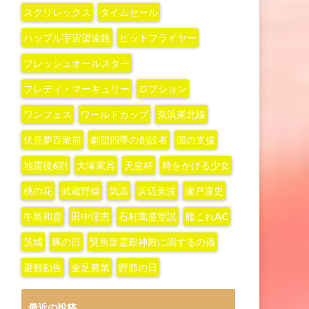
スクリレックス
タイムセール
ハッブル宇宙望遠鏡
ビットフライヤー
フレッシュオールスター
フレディ・マーキュリー
ロブション
ワンフェス
ワールドカップ
京浜東北線
伏見夢百衆前
劇団四季の創設者
国の支援
地震後6割
大塚家具
天皇杯
時をかける少女
桃の花
武蔵野線
気温
浜辺美波
瀬戸康史
牛島和彦
田中理恵
石村萬盛堂説
艦これAC
茨城
豚の日
賢所皇霊殿神殿に謁するの儀
避難勧告
金足農業
鰹節の日
最近の投稿