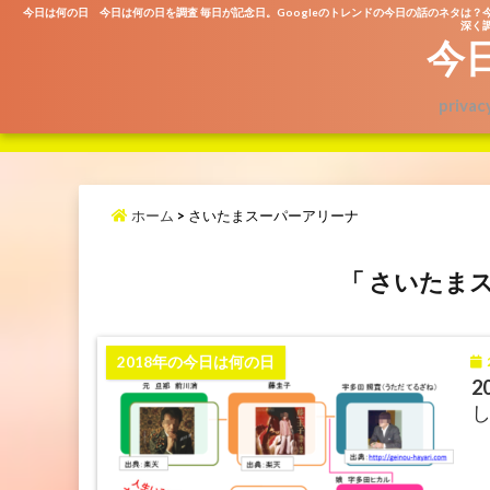
今日は何の日 今日は何の日を調査 毎日が記念日。Googleのトレンドの今日の話のネタは？
深く調
今
privac
ホーム
>
さいたまスーパーアリーナ
「 さいたまス
2
2018年の今日は何の日
2