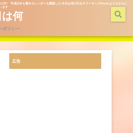
の月? 平成以外も暦やカレンダーも調査した!今日は何の日をヤフーキッズやwikiよりもさらに
ています
日は何
ーポリシー
広告