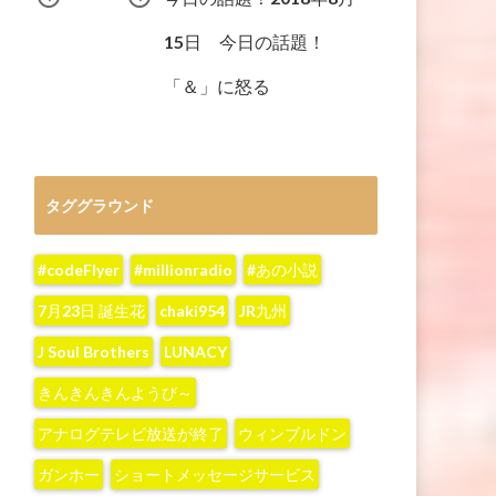
15日 今日の話題！
「＆」に怒る
タググラウンド
#codeFlyer
#millionradio
#あの小説
7月23日 誕生花
chaki954
JR九州
J Soul Brothers
LUNACY
きんきんきんようび～
アナログテレビ放送が終了
ウィンブルドン
ガンホー
ショートメッセージサービス