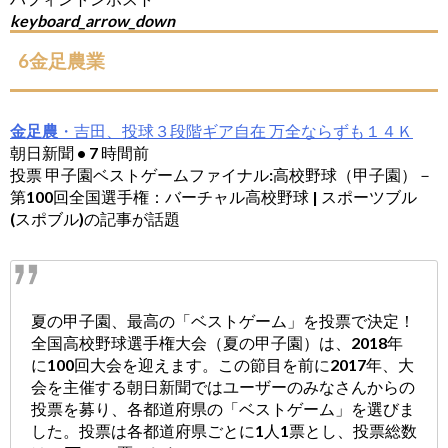
keyboard_arrow_down
6金足農業
金足農
・吉田、投球３段階ギア自在 万全ならずも１４Ｋ
朝日新聞 • 7 時間前
投票 甲子園ベストゲームファイナル:高校野球（甲子園）－
第100回全国選手権：バーチャル高校野球 | スポーツブル
(スポブル)の記事が話題
夏の甲子園、最高の「ベストゲーム」を投票で決定！
全国高校野球選手権大会（夏の甲子園）は、2018年
に100回大会を迎えます。この節目を前に2017年、大
会を主催する朝日新聞ではユーザーのみなさんからの
投票を募り、各都道府県の「ベストゲーム」を選びま
した。投票は各都道府県ごとに1人1票とし、投票総数