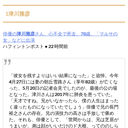
1津川雅彦
俳優の
津川雅彦
さん、心不全で死去。78歳、「マルサの
女」などに出演
ハフィントンポスト • 22 時間前
「彼女を残すよりはいい結果になった」と追悼。今年
4月27日には妻の朝丘雪路さん（享年82歳）が亡くな
った、5月20日の記者会見でしたのが、最後の公の場
となった。津川さんは2017年に肺炎を患っていた。
「天才ですね。兄がいなかったら、僕の人生はまった
く違ったものになっていたでしょう」俳優で兄の長門
裕之さんの存在。兄の演技力の高さは手放しで褒め
た。それも、俳優として、「世間からは、兄は芝居が
うまいが、弟は顔がいいだけのド大根、ってののしら