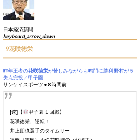
日本経済新聞
keyboard_arrow_down
9花咲徳栄
昨年王者の
花咲徳栄
が苦しみながらも鳴門に勝利 野村が５
失点完投／甲子園
サンケイスポーツ • 8 時間前
[速]【
甲子園 １回戦】
花咲徳栄、逆転！
井上朋也選手のタイムリー
鳴門（徳島） 4×5 花咲徳栄（北埼玉）