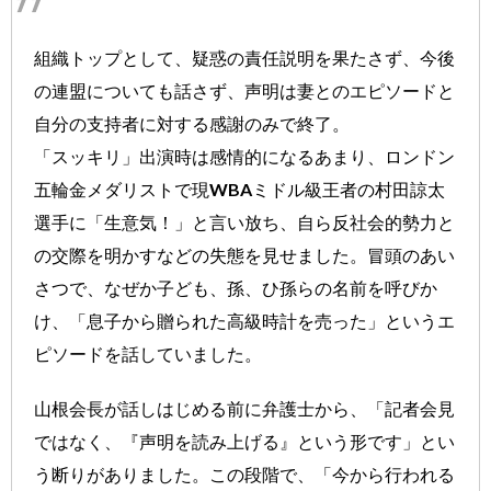
組織トップとして、疑惑の責任説明を果たさず、今後
の連盟についても話さず、声明は妻とのエピソードと
自分の支持者に対する感謝のみで終了。
「スッキリ」出演時は感情的になるあまり、ロンドン
五輪金メダリストで現WBAミドル級王者の村田諒太
選手に「生意気！」と言い放ち、自ら反社会的勢力と
の交際を明かすなどの失態を見せました。冒頭のあい
さつで、なぜか子ども、孫、ひ孫らの名前を呼びか
け、「息子から贈られた高級時計を売った」というエ
ピソードを話していました。
山根会長が話しはじめる前に弁護士から、「記者会見
ではなく、『声明を読み上げる』という形です」とい
う断りがありました。この段階で、「今から行われる