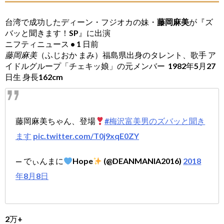
台湾で成功したディーン・フジオカの妹・
藤岡麻美
が『ズ
バッと聞きます！SP』に出演
ニフティニュース • 1 日前
藤岡麻美
（ふじおか まみ）福島県出身のタレント、歌手 ア
イドルグループ「チェキッ娘」の元メンバー 1982年5月27
日生 身長162cm
藤岡麻美ちゃん、登場
#梅沢富美男のズバッと聞き
ます
pic.twitter.com/T0j9xqE0ZY
— でぃんまに
Hope
(@DEANMANIA2016)
2018
年8月8日
2万+