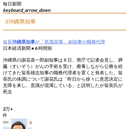
毎日新聞
keyboard_arrow_down
8沖縄県知事
翁長
沖縄県知事
が「意識混濁」 副知事が職務代理
日本経済新聞 • 6 時間前
沖縄県の謝花喜一郎副知事は８日、県庁で記者会見し、膵
臓（すいぞう）がんの手術を受け、療養しながら公務を続
けてきた翁長雄志知事の職務代理者を置くと発表した。翁
長氏の体調について謝花氏は「昨日から徐々に意思決定に
支障を来し、意識が混濁している」と説明したが
翁長氏が
死去
2万+
件