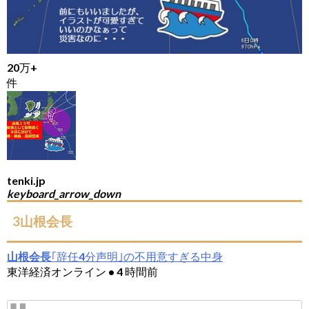
20万+
件
tenki.jp
keyboard_arrow_down
3山根会長
山根会長
｢辞任4分声明｣の不用意すぎる中身
東洋経済オンライン • 4 時間前