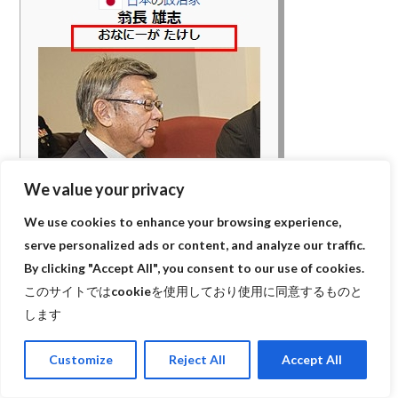
We value your privacy
この辺が問題だそうだ。たしかにこれはいけない。ちなみ
We use cookies to enhance your browsing experience,
に「やっと死んでくれたね」は即行で削除されていた。
serve personalized ads or content, and analyze our traffic.
画像引用加筆修正 今日は何の日委員会店長による
By clicking "Accept All", you consent to our use of cookies.
このサイトではcookieを使用しており使用に同意するものと
https://ja.wikipedia.org/wiki/%E7%BF%81%E9%95%B7%
します
E9%9B%84%E5%BF%97
Customize
Reject All
Accept All
世の中の知りたいを、多くの人に伝えたい！編集長と今日
テレ子ちゃんの掛け合いでお送りしております。広めてく