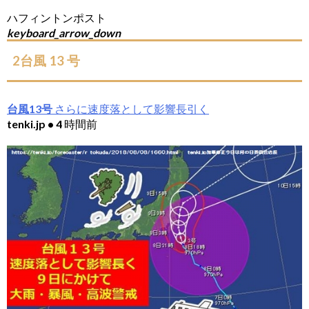
ハフィントンポスト
keyboard_arrow_down
2台風 13 号
台風13号
さらに速度落として影響長引く
tenki.jp • 4 時間前