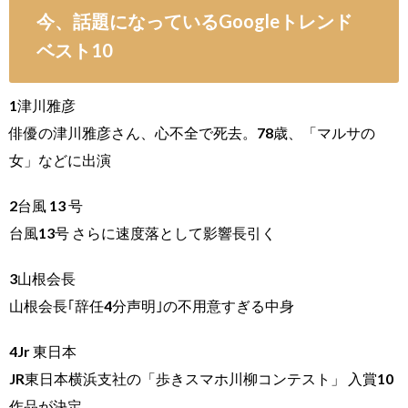
今、話題になっているGoogleトレンド
ベスト10
1津川雅彦
俳優の津川雅彦さん、心不全で死去。78歳、「マルサの
女」などに出演
2台風 13 号
台風13号 さらに速度落として影響長引く
3山根会長
山根会長｢辞任4分声明｣の不用意すぎる中身
4Jr 東日本
JR東日本横浜支社の「歩きスマホ川柳コンテスト」 入賞10
作品が決定