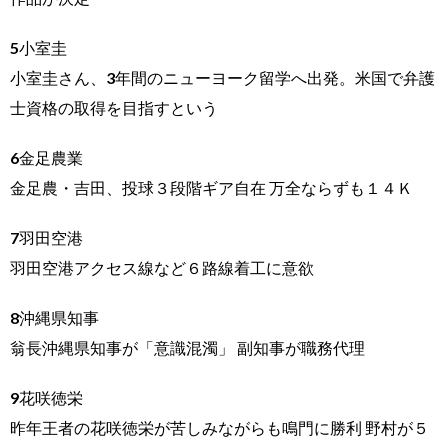
5小室圭
小室圭さん、3年間のニューヨーク留学へ出発。米国で弁護
士資格の取得を目指すという
6金足農業
金足農・吉田、投球３段階ギア自在 万全ならずも１４Ｋ
7羽田空港
羽田空港アクセス線など６路線着工に意欲
8沖縄県知事
翁長沖縄県知事が「意識混濁」 副知事が職務代理
9花咲徳栄
昨年王者の花咲徳栄が苦しみながらも鳴門に勝利 野村が５