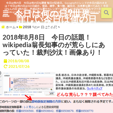
今日は何の日 今日は何の日を調査 毎日が記念日。Googleのトレンドの今日の話のネタ
は？今日は何の日は365日紹介。昔話、雑学、食べ物、誕生日、出来事を調べてみた！ 今日
はなんの日 ?何の月? 平成以外も暦やカレンダーも調査した!今日は何の日をヤフーキッズや
今日は何の日?世界一
wikiよりもさらに深く調べています。話のネタって365日あるよね。毎日のエンタメを
詳しい今日は何の日
TwitterもGoogleトレンドも調べています
menu
【今日なん？】
ホーム
>
2018年の今日は何の日
>
2018年8月8日 今日の話題！
wikipedia翁長知事のが荒らしにあ
っていた！裁判沙汰！画像あり！
2018/08/08
2021/07/26