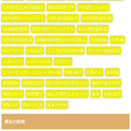
1月9日生まれの芸能人
2代目林家三平
7月1日 なんの日
12月19日ソウルメイト
12月21日誕生石
12月23日誕生花
12月26日星座
12月27日ソウルメイト
12月29日誕生石
12月31日誕生花
2018/12/24生まれの芸能人
‪乃木坂46‬
‪矢作 兼‬
おめでとう
お礼の品
ところざわのゆり園
サッカー強化試合
シダックス
シロノワール
ニガウリ
ファーミングシミュレーター 15
加藤 綾子‬
天馬くん
室井滋
峯田和伸
建国記念日
椛の湖そばの花まつり
湘南平塚七夕祭
満島ひかり
熊田曜子
狭山入間川七夕まつり
皇后
矢島 晶子
穂張り月
終わった人
青木さやか
最近の投稿