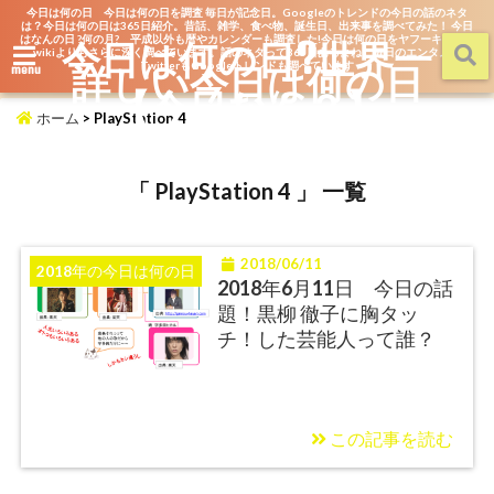
今日は何の日 今日は何の日を調査 毎日が記念日。Googleのトレンドの今日の話のネタ
は？今日は何の日は365日紹介。昔話、雑学、食べ物、誕生日、出来事を調べてみた！ 今日
はなんの日 ?何の月? 平成以外も暦やカレンダーも調査した!今日は何の日をヤフーキッズや
今日は何の日?世界一
wikiよりもさらに深く調べています。話のネタって365日あるよね。毎日のエンタメを
詳しい今日は何の日
TwitterもGoogleトレンドも調べています
menu
【今日なん？】
ホーム
>
PlayStation 4
「 PlayStation 4 」 一覧
2018/06/11
2018年の今日は何の日
2018年6月11日 今日の話
題！黒柳 徹子に胸タッ
チ！した芸能人って誰？
この記事を読む