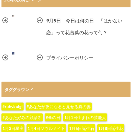
9月5日 今日は何の日 「はかない
恋」って花言葉の花って何？
プライバシーポリシー
タググラウンド
#rubykaigi
#あなたが夜になると見せる真の姿
#あなた好みの顔診断
#傘の日
1月1日生まれの芸能人
1月3日星座
1月4日ソウルメイト
1月6日誕生石
1月8日誕生花