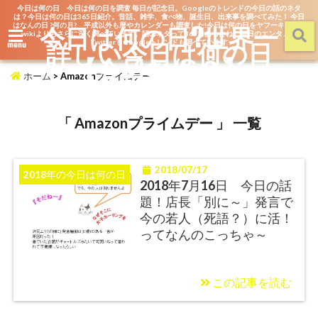
今日は何の日 今日は何の日を調査 毎日が記念日。Googleのトレンドの今日の話のネタ
は？今日は何の日は365日紹介。昔話、雑学、食べ物、誕生日、出来事を調べてみた！ 今日
はなんの日 ?何の月? 平成以外も暦やカレンダーも調査した!今日は何の日をヤフーキッズや
今日は何の日?世界一
wikiよりもさらに深く調べています。話のネタって365日あるよね。毎日のエンタメを
詳しい今日は何の日
TwitterもGoogleトレンドも調べています
menu
【今日なん？】
ホーム
>
Amazonプライムデー
「 Amazonプライムデー 」 一覧
2018/07/17
2018年の今日は何の日
2018年7月16日 今日の話
題！店長「別に～」発言で
今の若人（死語？）に活！
ってなんのこっちゃ～
この記事を読む