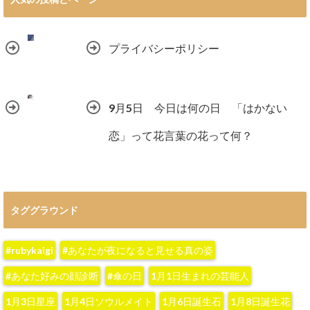
プライバシーポリシー
9月5日 今日は何の日 「はかない
恋」って花言葉の花って何？
タググラウンド
#rubykaigi
#あなたが夜になると見せる真の姿
#あなた好みの顔診断
#傘の日
1月1日生まれの芸能人
1月3日星座
1月4日ソウルメイト
1月6日誕生石
1月8日誕生花