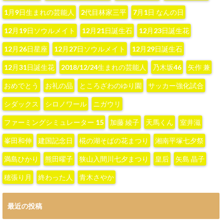
1月9日生まれの芸能人
2代目林家三平
7月1日 なんの日
12月19日ソウルメイト
12月21日誕生石
12月23日誕生花
12月26日星座
12月27日ソウルメイト
12月29日誕生石
12月31日誕生花
2018/12/24生まれの芸能人
‪乃木坂46‬
‪矢作 兼‬
おめでとう
お礼の品
ところざわのゆり園
サッカー強化試合
シダックス
シロノワール
ニガウリ
ファーミングシミュレーター 15
加藤 綾子‬
天馬くん
室井滋
峯田和伸
建国記念日
椛の湖そばの花まつり
湘南平塚七夕祭
満島ひかり
熊田曜子
狭山入間川七夕まつり
皇后
矢島 晶子
穂張り月
終わった人
青木さやか
最近の投稿