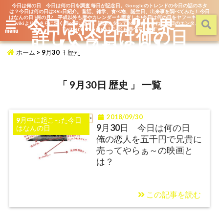
今日は何の日 今日は何の日を調査 毎日が記念日。Googleのトレンドの今日の話のネタ
は？今日は何の日は365日紹介。昔話、雑学、食べ物、誕生日、出来事を調べてみた！ 今日
はなんの日 ?何の月? 平成以外も暦やカレンダーも調査した!今日は何の日をヤフーキッズや
今日は何の日?世界一
wikiよりもさらに深く調べています。話のネタって365日あるよね。毎日のエンタメを
詳しい今日は何の日
TwitterもGoogleトレンドも調べています
menu
【今日なん？】
ホーム
>
9月30日 歴史
「 9月30日 歴史 」 一覧
2018/09/30
9月中に起こった今日
9月30日 今日は何の日
はなんの日
俺の恋人を五千円で兄貴に
売ってやらぁ～の映画と
は？
この記事を読む