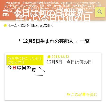
今日は何の日 今日は何の日を調査 毎日が記念日。Googleのトレンドの今日の話のネタ
は？今日は何の日は365日紹介。昔話、雑学、食べ物、誕生日、出来事を調べてみた！ 今日
はなんの日 ?何の月? 平成以外も暦やカレンダーも調査した!今日は何の日をヤフーキッズや
今日は何の日?世界一
wikiよりもさらに深く調べています。話のネタって365日あるよね。毎日のエンタメを
詳しい今日は何の日
TwitterもGoogleトレンドも調べています
menu
【今日なん？】
ホーム
>
12月5日生まれの芸能人
「 12月5日生まれの芸能人 」 一覧
2018/12/12
12月中に起こった今日
12月5日 今日は何の日
はなんの日
この記事を読む