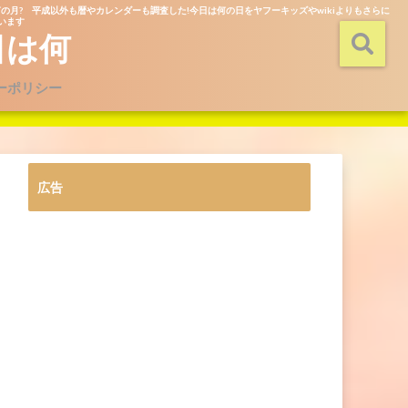
の月? 平成以外も暦やカレンダーも調査した!今日は何の日をヤフーキッズやwikiよりもさらに
ています
日は何
ーポリシー
広告