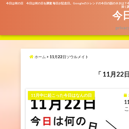
今日は何の日 今日は何の日を調査 毎日が記念日。Googleのトレンドの今日の話のネタは？
深く調
今
privac
ホーム
>
11月22日ソウルメイト
「 11月2
2
11月中に起こった今日はなんの日
1