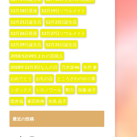
12月18日星座
12月19日ソウルメイト
12月21日誕生石
12月23日誕生花
12月26日星座
12月27日ソウルメイト
12月29日誕生石
12月31日誕生花
2018/12/24生まれの芸能人
2018年12月3日なんの日
‪乃木坂46‬
‪矢作 兼‬
おめでとう
お礼の品
ところざわのゆり園
シダックス
シロノワール
剛力
加藤 綾子‬
室井滋
峯田和伸
矢島 晶子
最近の投稿