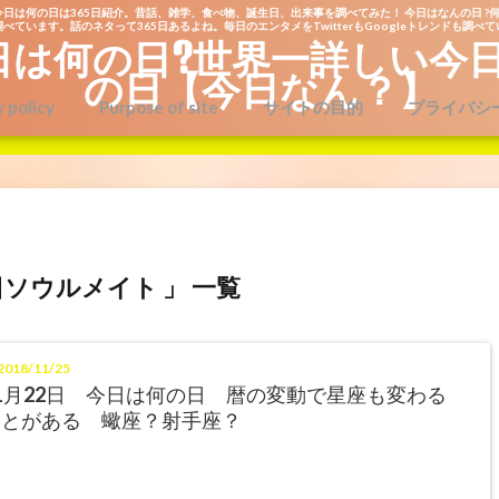
今日は何の日は365日紹介。昔話、雑学、食べ物、誕生日、出来事を調べてみた！ 今日はなんの日 ?何
べています。話のネタって365日あるよね。毎日のエンタメをTwitterもGoogleトレンドも調べ
日は何の日?世界一詳しい今
の日【今日なん？】
y policy
Purpose of site
サイトの目的
プライバシ
2日ソウルメイト 」 一覧
018/11/25
1月22日 今日は何の日 暦の変動で星座も変わる
ことがある 蠍座？射手座？