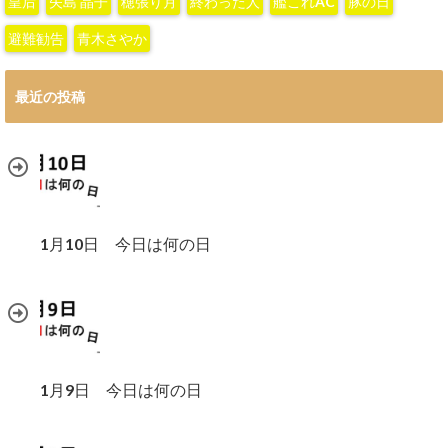
皇后
矢島 晶子
穂張り月
終わった人
艦これAC
豚の日
避難勧告
青木さやか
最近の投稿
1月10日 今日は何の日
1月9日 今日は何の日