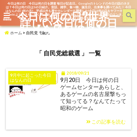
今日は何の日 今日は何の日を調査 毎日が記念日。Googleのトレンドの今日の話のネタ
は？今日は何の日は365日紹介。昔話、雑学、食べ物、誕生日、出来事を調べてみた！ 今日
はなんの日 ?何の月? 平成以外も暦やカレンダーも調査した!今日は何の日をヤフーキッズや
今日は何の日?世界一
wikiよりもさらに深く調べています。話のネタって365日あるよね。毎日のエンタメを
詳しい今日は何の日
TwitterもGoogleトレンドも調べています
menu
【今日なん？】
ホーム
>
自民党総裁選
「 自民党総裁選 」 一覧
2018/09/21
9月中に起こった今日
9月20日 今日は何の日
はなんの日
ゲームセンターあらしと、
あるゲームの名古屋撃ちっ
て知ってる？なんてたって
昭和のゲーム
この記事を読む