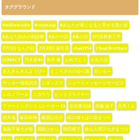
タググラウンド
#millionradio
#rubykaigi
#あなたが夜になると見せる真の姿
#あなた好みの顔診断
#あの小説
#傘の日
2代目林家三平
7月1日 なんの日
7月23日 誕生花
chaki954
J Soul Brothers
LUNACY
‪乃木坂46‬
‪矢作 兼‬
おめでとう
お礼の品
きんきんきんようび～
ところざわのゆり園
ガンホー
サッカー強化試合
シダックス
ショートメッセージサービス
シロノワール
ニガウリ
ビットフライヤー
ファーミングシミュレーター 15
京浜東北線
加藤 綾子‬
天馬くん
室井滋
峯田和伸
建国記念日
椛の湖そばの花まつり
湘南平塚七夕祭
満島ひかり
熊田曜子
狭山入間川七夕まつり