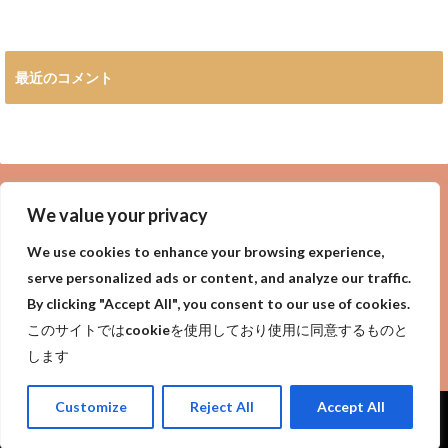
最近のコメント
広告
We value your privacy
We use cookies to enhance your browsing experience,
serve personalized ads or content, and analyze our traffic.
By clicking "Accept All", you consent to our use of cookies.
privacy policy
Purpose of site
サイトの目的
このサイトではcookieを使用しており使用に同意するものと
プライバシーポリシー
します
Customize
Reject All
Accept All
Copyright©
今日は何の日?世界一詳しい今日は何の日【今日なん？】
, 2018 All
Rights Reserved.