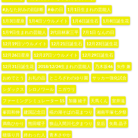
#あなた好みの顔診断
#傘の日
1月1日生まれの芸能人
1月3日星座
1月4日ソウルメイト
1月6日誕生石
1月8日誕生花
1月9日生まれの芸能人
2代目林家三平
7月1日 なんの日
12月19日ソウルメイト
12月21日誕生石
12月23日誕生花
12月26日星座
12月27日ソウルメイト
12月29日誕生石
12月31日誕生花
2018/12/24生まれの芸能人
‪乃木坂46‬
‪矢作 兼‬
おめでとう
お礼の品
ところざわのゆり園
サッカー強化試合
シダックス
シロノワール
ニガウリ
ファーミングシミュレーター 15
加藤 綾子‬
天馬くん
室井滋
峯田和伸
建国記念日
椛の湖そばの花まつり
湘南平塚七夕祭
満島ひかり
熊田曜子
狭山入間川七夕まつり
皇后
矢島 晶子
穂張り月
終わった人
青木さやか