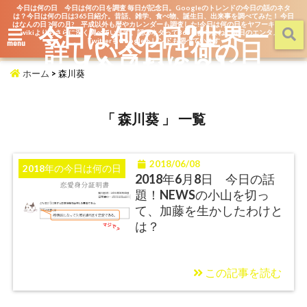
今日は何の日 今日は何の日を調査 毎日が記念日。Googleのトレンドの今日の話のネタ
は？今日は何の日は365日紹介。昔話、雑学、食べ物、誕生日、出来事を調べてみた！ 今日
はなんの日 ?何の月? 平成以外も暦やカレンダーも調査した!今日は何の日をヤフーキッズや
今日は何の日?世界一
wikiよりもさらに深く調べています。話のネタって365日あるよね。毎日のエンタメを
詳しい今日は何の日
TwitterもGoogleトレンドも調べています
menu
【今日なん？】
ホーム
>
森川葵
「 森川葵 」 一覧
2018/06/08
2018年の今日は何の日
2018年6月8日 今日の話
題！NEWSの小山を切っ
て、加藤を生かしたわけと
は？
この記事を読む