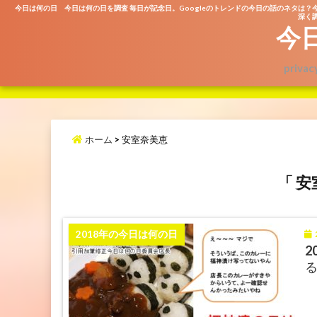
今日は何の日 今日は何の日を調査 毎日が記念日。Googleのトレンドの今日の話のネタは？
深く調
今
privac
ホーム
>
安室奈美恵
「 安
2
2018年の今日は何の日
2