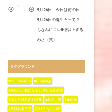
9月26日 今日は何の日
9月26日の誕生石って？
ちなみにコレ5億以上する
わさ（笑）
タググラウンド
#millionradio
#rubykaigi
#あなたが夜になると見せる真の姿
#あなた好みの顔診断
#あの小説
#傘の日
2代目林家三平
7月1日 なんの日