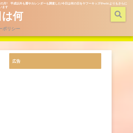
の月? 平成以外も暦やカレンダーも調査した!今日は何の日をヤフーキッズやwikiよりもさらに
ています
日は何
ーポリシー
広告