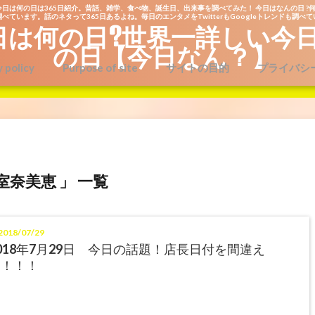
今日は何の日は365日紹介。昔話、雑学、食べ物、誕生日、出来事を調べてみた！ 今日はなんの日 ?何
べています。話のネタって365日あるよね。毎日のエンタメをTwitterもGoogleトレンドも調べ
日は何の日?世界一詳しい今
の日【今日なん？】
y policy
Purpose of site
サイトの目的
プライバシ
室奈美恵 」 一覧
018/07/29
018年7月29日 今日の話題！店長日付を間違え
る！！！