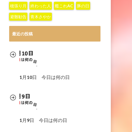
穂張り月
終わった人
艦これAC
豚の日
避難勧告
青木さやか
最近の投稿
1月10日 今日は何の日
1月9日 今日は何の日