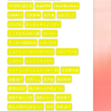
7月23日 誕生花
chaki954
J Soul Brothers
LUNACY
‪乃木坂46‬
‪矢作 兼‬
おめでとう
お礼の品
きんきんきんようび～
ところざわのゆり園
ガンホー
サッカー強化試合
シダックス
ショートメッセージサービス
シロノワール
ニガウリ
ビットフライヤー
ファーミングシミュレーター 15
京浜東北線
加藤 綾子‬
天馬くん
室井滋
峯田和伸
建国記念日
椛の湖そばの花まつり
湘南平塚七夕祭
満島ひかり
熊田曜子
狭山入間川七夕まつり
皇后
矢島 晶子