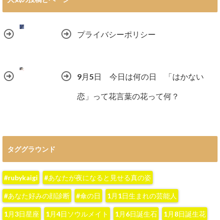
プライバシーポリシー
9月5日 今日は何の日 「はかない
恋」って花言葉の花って何？
タググラウンド
#rubykaigi
#あなたが夜になると見せる真の姿
#あなた好みの顔診断
#傘の日
1月1日生まれの芸能人
1月3日星座
1月4日ソウルメイト
1月6日誕生石
1月8日誕生花