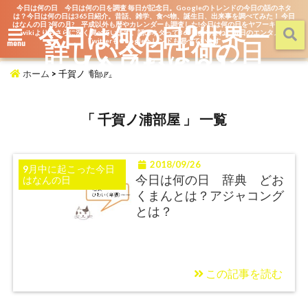
今日は何の日 今日は何の日を調査 毎日が記念日。Googleのトレンドの今日の話のネタ
は？今日は何の日は365日紹介。昔話、雑学、食べ物、誕生日、出来事を調べてみた！ 今日
はなんの日 ?何の月? 平成以外も暦やカレンダーも調査した!今日は何の日をヤフーキッズや
今日は何の日?世界一
wikiよりもさらに深く調べています。話のネタって365日あるよね。毎日のエンタメを
詳しい今日は何の日
TwitterもGoogleトレンドも調べています
menu
【今日なん？】
ホーム
>
千賀ノ浦部屋
「 千賀ノ浦部屋 」 一覧
2018/09/26
9月中に起こった今日
今日は何の日 辞典 どお
はなんの日
くまんとは？アジャコング
とは？
この記事を読む