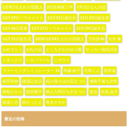
1月9日生まれの芸能人
2代目林家三平
7月1日 なんの日
12月19日ソウルメイト
12月21日誕生石
12月23日誕生花
12月26日星座
12月27日ソウルメイト
12月29日誕生石
12月31日誕生花
2018/12/24生まれの芸能人
‪乃木坂46‬
‪矢作 兼‬
おめでとう
お礼の品
ところざわのゆり園
サッカー強化試合
シダックス
シロノワール
ニガウリ
ファーミングシミュレーター 15
加藤 綾子‬
天馬くん
室井滋
峯田和伸
建国記念日
椛の湖そばの花まつり
湘南平塚七夕祭
満島ひかり
熊田曜子
狭山入間川七夕まつり
皇后
矢島 晶子
穂張り月
終わった人
青木さやか
最近の投稿