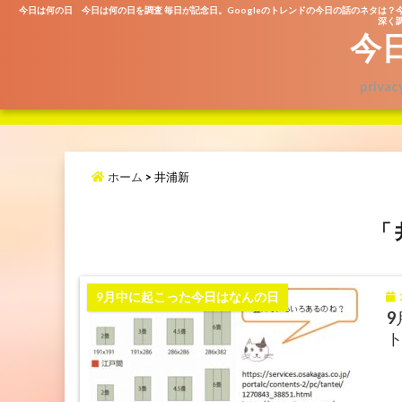
今日は何の日 今日は何の日を調査 毎日が記念日。Googleのトレンドの今日の話のネタは？
深く調
今
privac
ホーム
>
井浦新
「 
2
9月中に起こった今日はなんの日
9