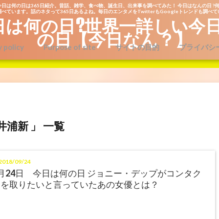
今日は何の日は365日紹介。昔話、雑学、食べ物、誕生日、出来事を調べてみた！ 今日はなんの日 ?何
べています。話のネタって365日あるよね。毎日のエンタメをTwitterもGoogleトレンドも調べ
日は何の日?世界一詳しい今
の日【今日なん？】
y policy
Purpose of site
サイトの目的
プライバシ
井浦新 」 一覧
018/09/24
月24日 今日は何の日 ジョニー・デップがコンタク
トを取りたいと言っていたあの女優とは？