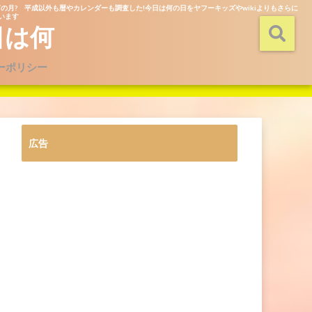
の月? 平成以外も暦やカレンダーも調査した!今日は何の日をヤフーキッズやwikiよりもさらに
ています
日は何
ーポリシー
広告